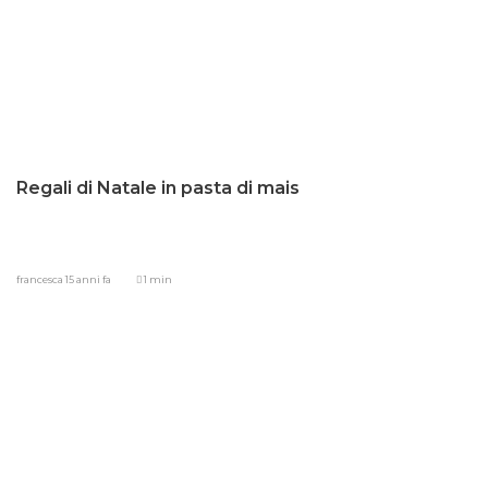
Regali di Natale in pasta di mais
francesca
15 anni fa
1 min