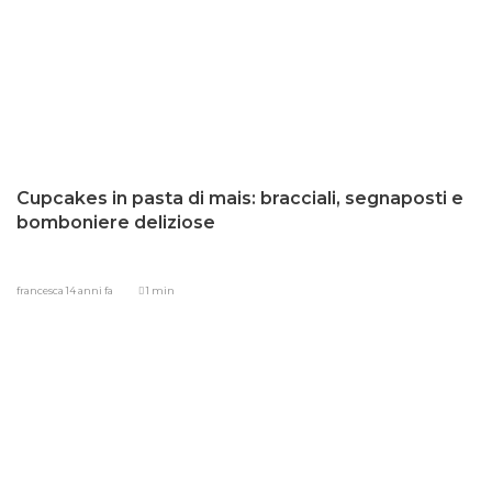
Cupcakes in pasta di mais: bracciali, segnaposti e
bomboniere deliziose
francesca
14 anni fa
1 min