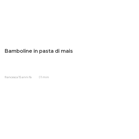
Bamboline in pasta di mais
francesca
15 anni fa
1 min