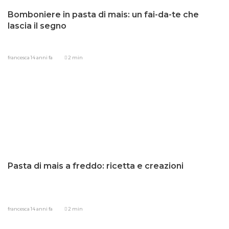
Bomboniere in pasta di mais: un fai-da-te che
lascia il segno
francesca
14 anni fa
2 min
Pasta di mais a freddo: ricetta e creazioni
francesca
14 anni fa
2 min