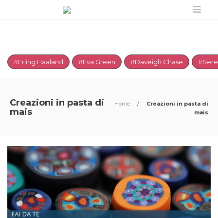
#Erling Haaland
#Eva Green
#Daveigh Chase
#Sere
Creazioni in pasta di
Home
/
Creazioni in pasta di
mais
mais