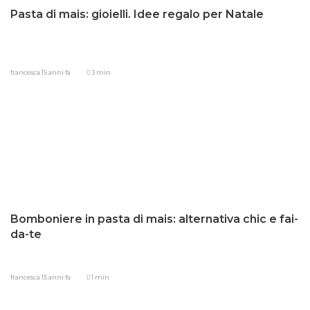
Pasta di mais: gioielli. Idee regalo per Natale
francesca
15 anni fa
3 min
Bomboniere in pasta di mais: alternativa chic e fai-
da-te
francesca
15 anni fa
1 min