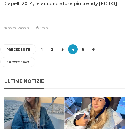
Capelli 2014, le acconciature più trendy [FOTO]
francesca
12 anni fa
2 min
1
2
3
4
5
6
PRECEDENTE
SUCCESSIVO
ULTIME NOTIZIE