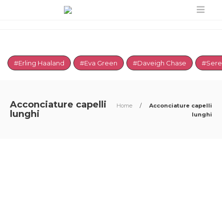
#Erling Haaland
#Eva Green
#Daveigh Chase
#Sere
Acconciature capelli
Home
/
Acconciature capelli
lunghi
lunghi