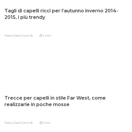
Tagli di capelli ricci per l’autunno inverno 2014-
2015, i più trendy
Fatou Cisse
12 anni fa
2 min
Trecce per capelli in stile Far West, come
realizzarle in poche mosse
Fatou Cisse
12 anni fa
1 min