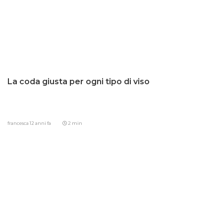
La coda giusta per ogni tipo di viso
francesca
12 anni fa
2 min