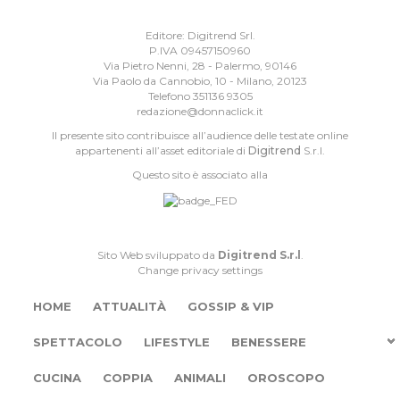
Editore: Digitrend Srl.
P.IVA 09457150960
Via Pietro Nenni, 28 - Palermo, 90146
Via Paolo da Cannobio, 10 - Milano, 20123
Telefono 351136 9305
redazione@donnaclick.it
Il presente sito contribuisce all’audience delle testate online
appartenenti all’asset editoriale di
Digitrend
S.r.l.
Questo sito è associato alla
Sito Web sviluppato da
Digitrend S.r.l
.
Change privacy settings
HOME
ATTUALITÀ
GOSSIP & VIP
SPETTACOLO
LIFESTYLE
BENESSERE
CUCINA
COPPIA
ANIMALI
OROSCOPO