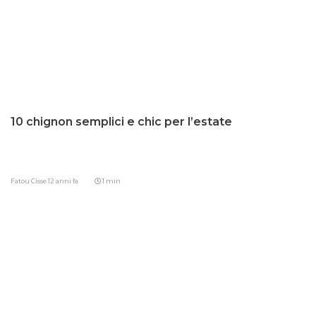
10 chignon semplici e chic per l’estate
Fatou Cisse
12 anni fa
1 min