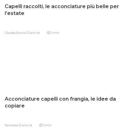
Capelli raccolti, le acconciature più belle per
l’estate
Claudia Scorza
12 anni fa
2 min
Acconciature capelli con frangia, le idee da
copiare
francesca
12 anni fa
3 min