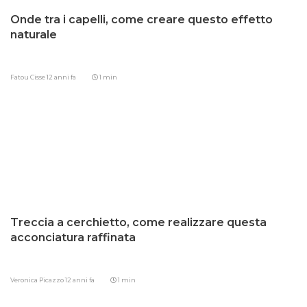
Onde tra i capelli, come creare questo effetto
naturale
Fatou Cisse
12 anni fa
1 min
Treccia a cerchietto, come realizzare questa
acconciatura raffinata
Veronica Picazzo
12 anni fa
1 min