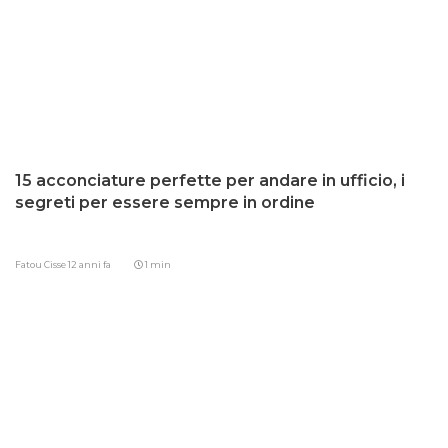
15 acconciature perfette per andare in ufficio, i
segreti per essere sempre in ordine
Fatou Cisse
12 anni fa
1 min