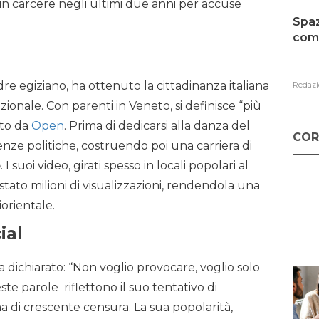
 in carcere negli ultimi due anni per accuse
Spaz
como
dre egiziano, ha ottenuto la cittadinanza italiana
Redazi
onale. Con parenti in Veneto, si definisce “più
ato da
Open
. Prima di dedicarsi alla danza del
COR
nze politiche, costruendo poi una carriera di
o
. I suoi video, girati spesso in locali popolari al
stato milioni di visualizzazioni, rendendola una
orientale.
ial
 dichiarato: “Non voglio provocare, voglio solo
te parole riflettono il suo tentativo di
ma di crescente censura. La sua popolarità,