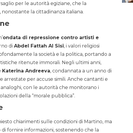
aglio per le autorità egiziane, che la
 nonostante la cittadinanza italiana.
one
n’
ondata di repressione contro artisti e
erno di
Abdel Fattah Al Sisi
, i valori religiosi
fondamente la società e la politica, portando a
tistiche ritenute immorali. Negli ultimi anni,
e
Katerina Andreeva
, condannata a un anno di
te arrestate per accuse simili. Anche cantanti e
analoghi, con le autorità che monitorano i
olazioni della “morale pubblica”.
e
chiesto chiarimenti sulle condizioni di Martino, ma
o di fornire informazioni, sostenendo che la