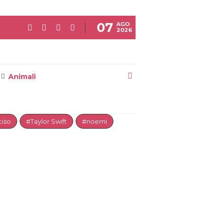
07
AGO
2026
Animali
iso
#Taylor Swift
#noemi