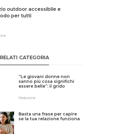
io outdoor accessibile e
do per tutti
one
RELATI CATEGORIA
“Le giovani donne non
sanno più cosa significhi
essere belle”: il grido
d’allarme di Kate Winslet
contro social e farmaci
Redazione
dimagranti
Basta una frase per capire
se la tua relazione funziona