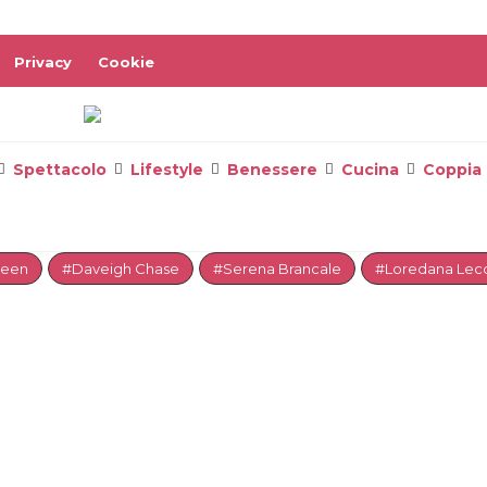
Privacy
Cookie
Spettacolo
Lifestyle
Benessere
Cucina
Coppia
reen
#Daveigh Chase
#Serena Brancale
#Loredana Lecc