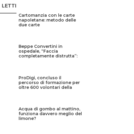
Ù LETTI
Cartomanzia con le carte
napoletane: metodo delle
due carte
Beppe Convertini in
ospedale, “Faccia
completamente distrutta”:
cos’è successo?
ProDigi, concluso il
percorso di formazione per
oltre 600 volontari della
Protezione civile siciliana
Acqua di gombo al mattino,
funziona davvero meglio del
limone?