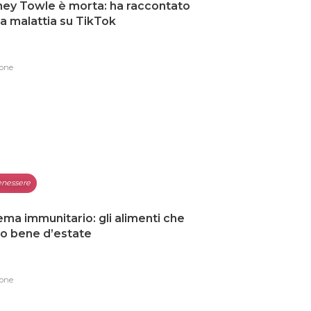
ey Towle è morta: ha raccontato
ua malattia su TikTok
one
nessere
ema immunitario: gli alimenti che
o bene d’estate
one