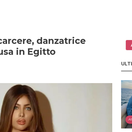
carcere, danzatrice
usa in Egitto
ULT
At