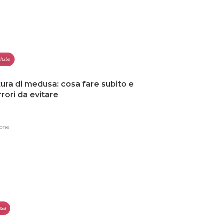
lute
ura di medusa: cosa fare subito e
errori da evitare
one
sa