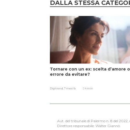
DALLA STESSA CATEGO
Tornare con un ex: scelta d’amore o
errore da evitare?
Digitrend,
7 mesi fa
4 min
Aut. del tribunale di Palermo n. 8 del 2022
Direttore responsabile: Walter Giannò.