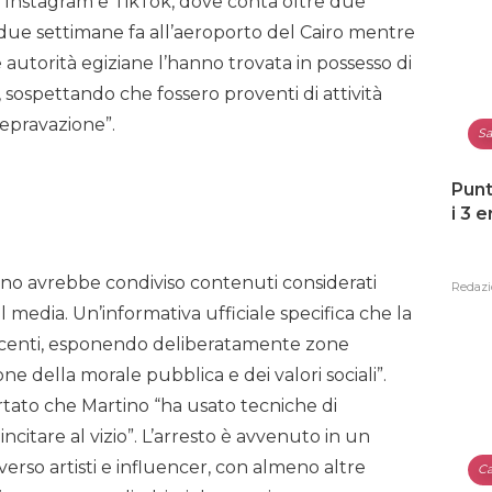
su Instagram e TikTok, dove conta oltre due
a due settimane fa all’aeroporto del Cairo mentre
e autorità egiziane l’hanno trovata in possesso di
 sospettando che fossero proventi di attività
 depravazione”.
Sa
Punt
i 3 
ino avrebbe condiviso contenuti considerati
Redazi
al media. Un’informativa ufficiale specifica che la
decenti, esponendo deliberatamente zone
ione della morale pubblica e dei valori sociali”.
rtato che Martino “ha usato tecniche di
citare al vizio”. L’arresto è avvenuto in un
erso artisti e influencer, con almeno altre
Ca