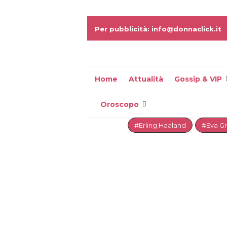
Per pubblicità: info@donnaclick.it
Home
Attualità
Gossip & VIP
Oroscopo
#Erling Haaland
#Eva G