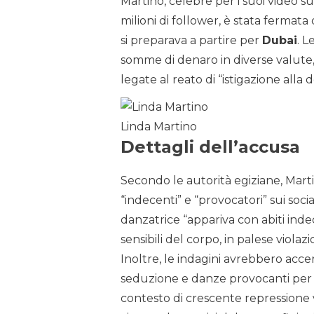
Martino, celebre per i suoi video 
milioni di follower, è stata fermat
si preparava a partire per
Dubai
. L
somme di denaro in diverse valute,
legate al reato di “istigazione alla
Linda Martino
Dettagli dell’accusa
Secondo le autorità egiziane, Mart
“indecenti” e “provocatori” sui soci
danzatrice “appariva con abiti in
sensibili del corpo, in palese violaz
Inoltre, le indagini avrebbero acce
seduzione e danze provocanti per in
contesto di crescente repressione v