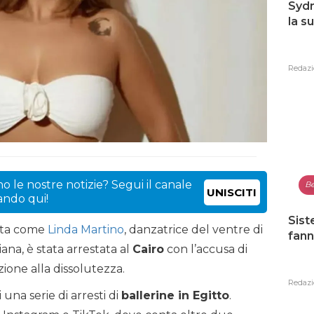
Sydn
la s
Redazi
o le nostre notizie? Segui il canale
Be
UNISCITI
cando qui!
Sist
ota come
Linda Martino
, danzatrice del ventre di
fann
iana, è stata arrestata al
Cairo
con l’accusa di
zione alla dissolutezza.
Redazi
 una serie di arresti di
ballerine in Egitto
.