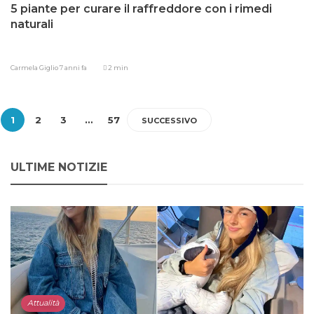
5 piante per curare il raffreddore con i rimedi
naturali
Carmela Giglio
7 anni fa
2 min
1
2
3
…
57
SUCCESSIVO
ULTIME NOTIZIE
Attualità