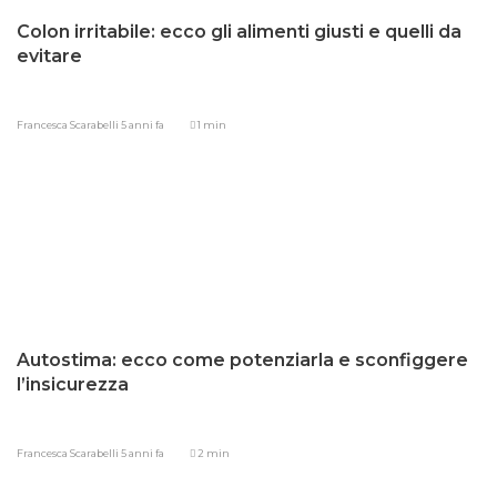
Colon irritabile: ecco gli alimenti giusti e quelli da
evitare
Francesca Scarabelli
5 anni fa
1 min
Autostima: ecco come potenziarla e sconfiggere
l’insicurezza
Francesca Scarabelli
5 anni fa
2 min