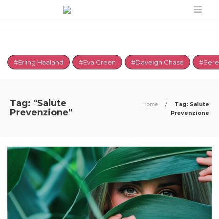
#Erling Haaland
#Eva Green
#Daveigh Chase
#Sere
Tag: "Salute
Home
/
Tag: Salute
Prevenzione"
Prevenzione