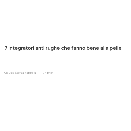
7 integratori anti rughe che fanno bene alla pelle
Claudia Scorza
7 anni fa
4 min