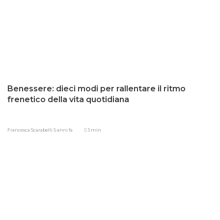
Benessere: dieci modi per rallentare il ritmo
frenetico della vita quotidiana
Francesca Scarabelli
5 anni fa
3 min