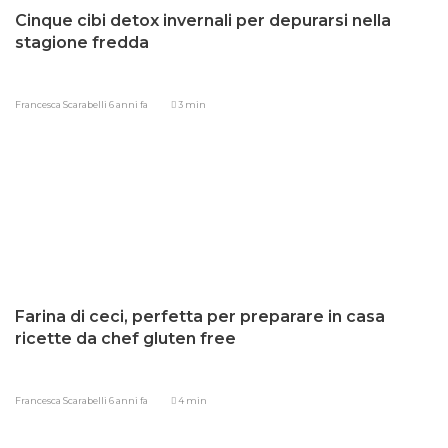
Cinque cibi detox invernali per depurarsi nella
stagione fredda
Francesca Scarabelli
6 anni fa
3 min
Farina di ceci, perfetta per preparare in casa
ricette da chef gluten free
Francesca Scarabelli
6 anni fa
4 min