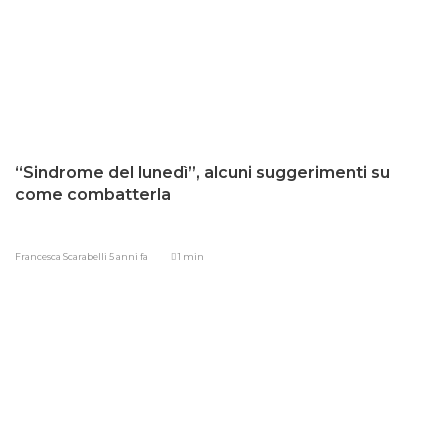
“Sindrome del lunedì”, alcuni suggerimenti su
come combatterla
Francesca Scarabelli
5 anni fa
1 min