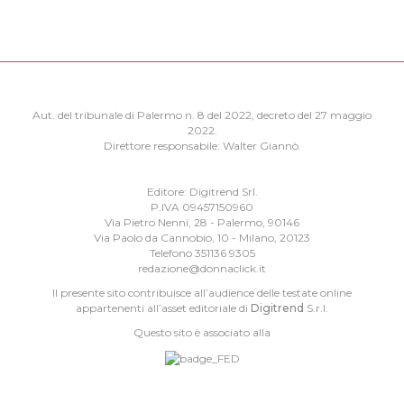
Aut. del tribunale di Palermo n. 8 del 2022, decreto del 27 maggio
2022.
Direttore responsabile: Walter Giannò.
Editore: Digitrend Srl.
P.IVA 09457150960
Via Pietro Nenni, 28 - Palermo, 90146
Via Paolo da Cannobio, 10 - Milano, 20123
Telefono 351136 9305
redazione@donnaclick.it
Il presente sito contribuisce all’audience delle testate online
appartenenti all’asset editoriale di
Digitrend
S.r.l.
Questo sito è associato alla