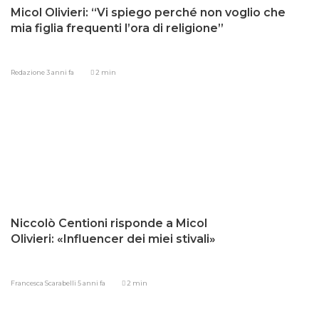
Micol Olivieri: “Vi spiego perché non voglio che
mia figlia frequenti l’ora di religione”
Redazione
3 anni fa
2 min
Niccolò Centioni risponde a Micol
Olivieri: «Influencer dei miei stivali»
Francesca Scarabelli
5 anni fa
2 min