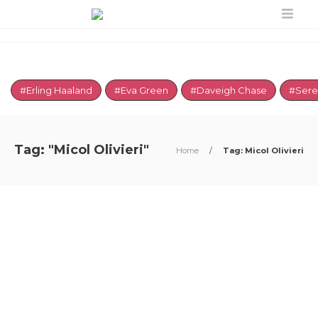
#Erling Haaland
#Eva Green
#Daveigh Chase
#Sere
Tag: "Micol Olivieri"
Home
/
Tag: Micol Olivieri