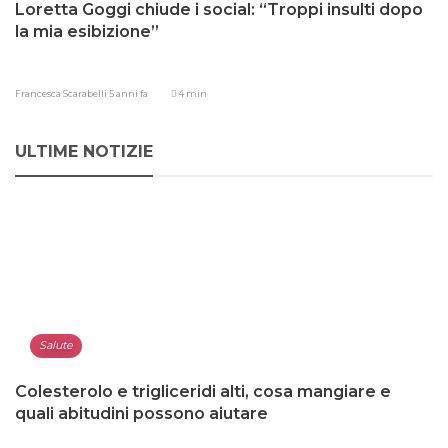
Loretta Goggi chiude i social: “Troppi insulti dopo
la mia esibizione”
Francesca Scarabelli
5 anni fa
4 min
ULTIME NOTIZIE
Salute
Colesterolo e trigliceridi alti, cosa mangiare e
quali abitudini possono aiutare