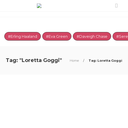
#Erling Haaland
#Eva Green
#Daveigh Chase
#Sere
Tag: "Loretta Goggi"
Home
/
Tag: Loretta Goggi