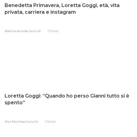
Benedetta Primavera, Loretta Goggi, età, vita
privata, carriera e instagram
Rosanna Accardo
3 anni fa
3 min
Loretta Goggi: “Quando ho perso Gianni tutto si è
spento”
Alice Marchese
5 anni fa
3 min