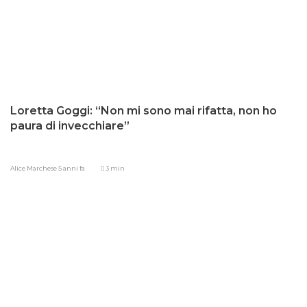
Loretta Goggi: “Non mi sono mai rifatta, non ho
paura di invecchiare”
Alice Marchese
5 anni fa
3 min