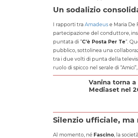
Un sodalizio consolid
I rapporti tra
Amadeus
e Maria De F
partecipazione del conduttore, in
puntata di “
C’è Posta Per Te
“. Q
pubblico, sottolinea una collaborazi
tra i due volti di punta della telev
ruolo di spicco nel serale di “Amici”
Vanina torna a
Mediaset nel 
Silenzio ufficiale, m
Al momento, né
Fascino
, la socie