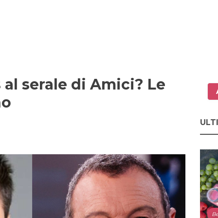
l serale di Amici? Le
no
ULT
Be