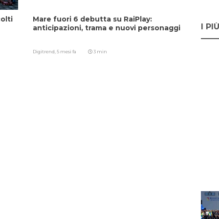
olti
Mare fuori 6 debutta su RaiPlay:
I PI
anticipazioni, trama e nuovi personaggi
Digitrend,
5 mesi fa
3 min