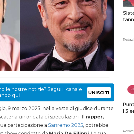
Sist
fann
Redazi
o le nostre notizie? Segui il canale
Sa
UNISCITI
cando qui!
Punt
io, 9 marzo 2025, nella veste di giudice durante
i 3 
 scatena un’ondata di speculazioni. Il
rapper,
a sua partecipazione a
Sanremo 2025
, potrebbe
Redazi
lent show condotto da
Maria De Filippi
. La sua