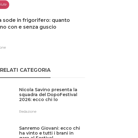
lute
 sode in frigorifero: quanto
no con e senza guscio
one
RELATI CATEGORIA
Nicola Savino presenta la
squadra del DopoFestival
2026: ecco chi lo
affiancherà
Redazione
Sanremo Giovani: ecco chi
ha vinto e tutti i brani in
gara al Festival