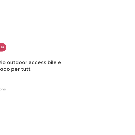
sa
io outdoor accessibile e
do per tutti
one