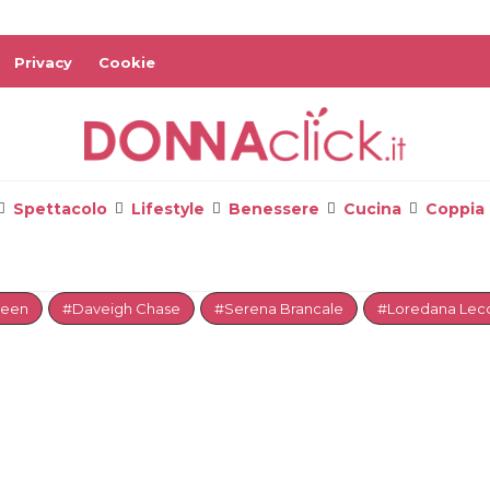
Privacy
Cookie
Spettacolo
Lifestyle
Benessere
Cucina
Coppia
reen
#Daveigh Chase
#Serena Brancale
#Loredana Lecc