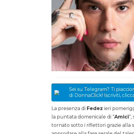
Sei su Telegram? Ti piaccion
di DonnaClick! Iscriviti, clic
La presenza di
Fedez
ieri pomerigg
la puntata domenicale di “
Amici
“,
tornato sotto i riflettori grazie all
approdare alla fase serale del ta