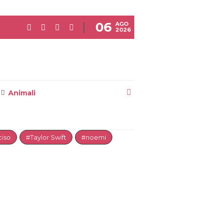
06
AGO
2026
Animali
iso
#Taylor Swift
#noemi