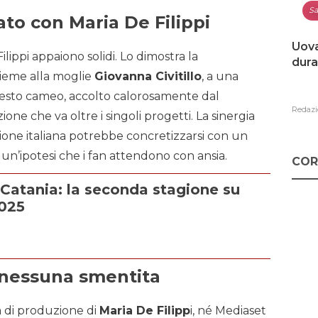
Sa
ato con Maria De Filippi
Uova
ilippi appaiono solidi. Lo dimostra la
dura
sieme alla moglie
Giovanna Civitillo
, a una
uesto cameo, accolto calorosamente dal
Redazi
one che va oltre i singoli progetti. La sinergia
isione italiana potrebbe concretizzarsi con un
, un’ipotesi che i fan attendono con ansia.
COR
 Catania: la seconda stagione su
2025
a nessuna smentita
tà di produzione di
Maria De Filipp
i, né Mediaset