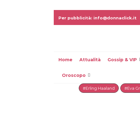
Per pubblicità: info@donnaclick.it
Home
Attualità
Gossip & VIP
Oroscopo
#Erling Haaland
#Eva G