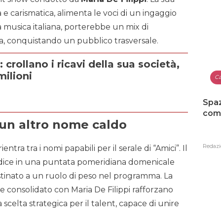
e carismatica, alimenta le voci di un ingaggio
la musica italiana, porterebbe un mix di
a, conquistando un pubblico trasversale.
 crollano i ricavi della sua società,
milioni
Ca
Spaz
como
un altro nome caldo
Redazi
ientra tra i nomi papabili per il serale di “Amici”. Il
dice in una puntata pomeridiana domenicale
stinato a un ruolo di peso nel programma. La
me consolidato con Maria De Filippi rafforzano
scelta strategica per il talent, capace di unire