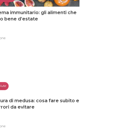
ema immunitario: gli alimenti che
o bene d’estate
one
lute
ura di medusa: cosa fare subito e
errori da evitare
one