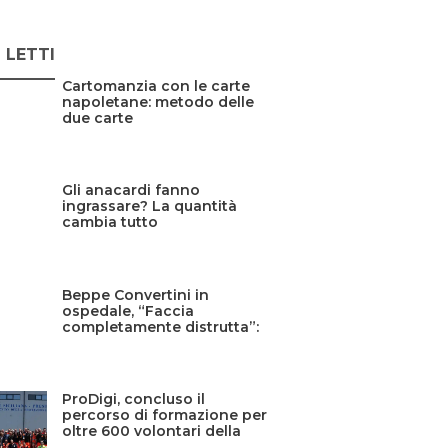
Ù LETTI
Cartomanzia con le carte
napoletane: metodo delle
due carte
Gli anacardi fanno
ingrassare? La quantità
cambia tutto
Beppe Convertini in
ospedale, “Faccia
completamente distrutta”:
cos’è successo?
ProDigi, concluso il
percorso di formazione per
oltre 600 volontari della
Protezione civile siciliana