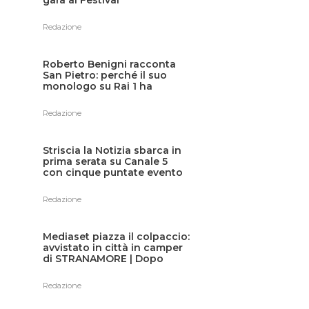
Redazione
Roberto Benigni racconta
San Pietro: perché il suo
monologo su Rai 1 ha
emozionato l’Italia
Redazione
Striscia la Notizia sbarca in
prima serata su Canale 5
con cinque puntate evento
Redazione
Mediaset piazza il colpaccio:
avvistato in città in camper
di STRANAMORE | Dopo
Alberto Castagna inizia il
toto-nomi: presto in TV?
Redazione