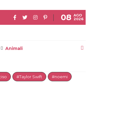
08
AGO
2026
Animali
iso
#Taylor Swift
#noemi