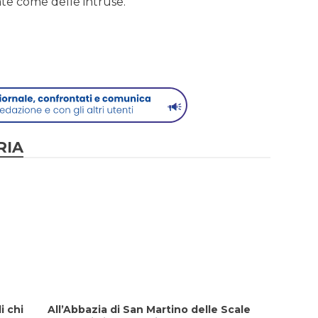
te come delle intruse.
RIA
i chi
All’Abbazia di San Martino delle Scale