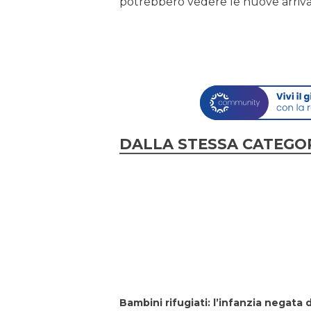
potrebbero vedere le nuove arriva
DALLA STESSA CATEGO
Bambini rifugiati: l’infanzia negata d