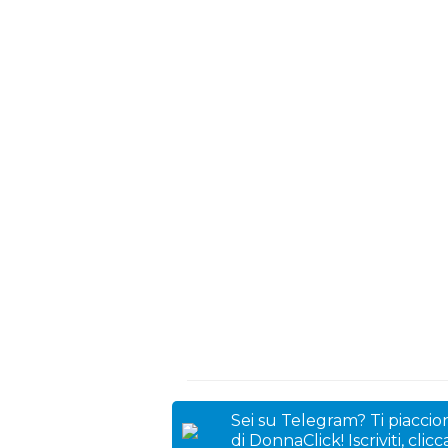
Sei su Telegram? Ti piaccion
di DonnaClick! Iscriviti, clic