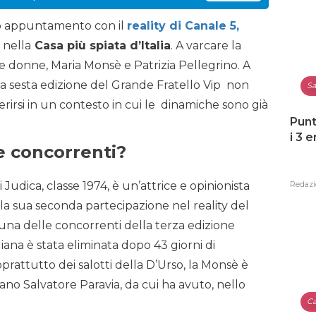
mo appuntamento con il
reality di Canale 5,
 nella
Casa più spiata d’Italia
. A varcare la
ue donne, Maria Monsè e Patrizia Pellegrino. A
lla sesta edizione del Grande Fratello Vip non
Sa
serirsi in un contesto in cui le dinamiche sono già
Punt
i 3 
 concorrenti?
i Judica, classe 1974, è un’attrice e opinionista
Redazi
ella sua seconda partecipazione nel reality del
i una delle concorrenti della terza edizione
iliana è stata eliminata dopo 43 giorni di
rattutto dei salotti della D’Urso, la Monsè è
ano Salvatore Paravia, da cui ha avuto, nello
Ca