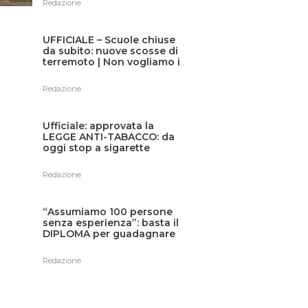
Redazione
UFFICIALE – Scuole chiuse
da subito: nuove scosse di
terremoto | Non vogliamo i
nostri figli sotto le macerie
Redazione
Ufficiale: approvata la
LEGGE ANTI-TABACCO: da
oggi stop a sigarette
classiche e svapo, anche in
terrazza e all’aperto: il
Redazione
divieto è totale
“Assumiamo 100 persone
senza esperienza”: basta il
DIPLOMA per guadagnare
fino a 3.300€ al mese,
ricerca aperta in tutta Italia
Redazione