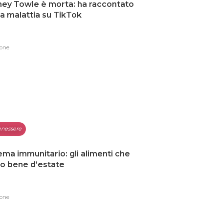
ey Towle è morta: ha raccontato
ua malattia su TikTok
one
nessere
ema immunitario: gli alimenti che
o bene d’estate
one