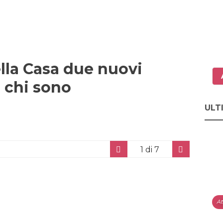
ella Casa due nuovi
 chi sono
ULT
1
di 7
At