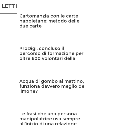
Ù LETTI
Cartomanzia con le carte
napoletane: metodo delle
due carte
ProDigi, concluso il
percorso di formazione per
oltre 600 volontari della
Protezione civile siciliana
Acqua di gombo al mattino,
funziona davvero meglio del
limone?
Le frasi che una persona
manipolatrice usa sempre
all’inizio di una relazione