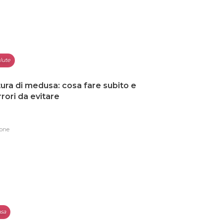
lute
ura di medusa: cosa fare subito e
errori da evitare
one
sa