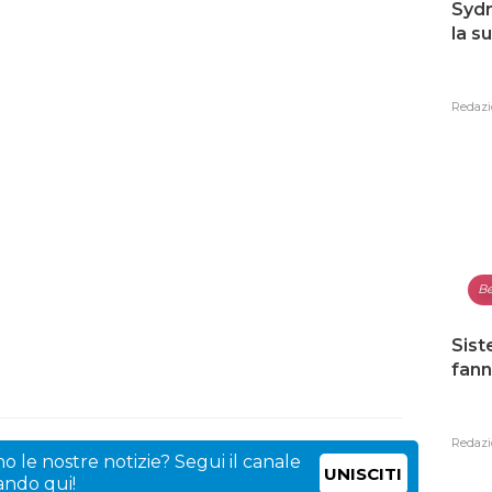
Sydn
la s
Redazi
Be
Sist
fann
Redazi
o le nostre notizie? Segui il canale
UNISCITI
cando qui!