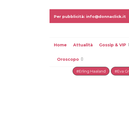
Per pubblicità: info@donnaclick.it
Home
Attualità
Gossip & VIP
Oroscopo
#Erling Haaland
#Eva G