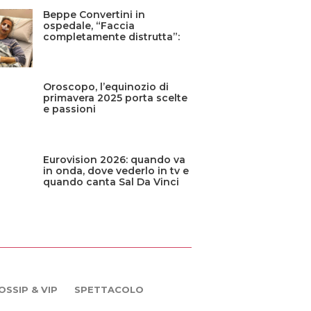
Beppe Convertini in
ospedale, “Faccia
completamente distrutta”:
cos’è successo?
Oroscopo, l’equinozio di
primavera 2025 porta scelte
e passioni
Eurovision 2026: quando va
in onda, dove vederlo in tv e
quando canta Sal Da Vinci
OSSIP & VIP
SPETTACOLO