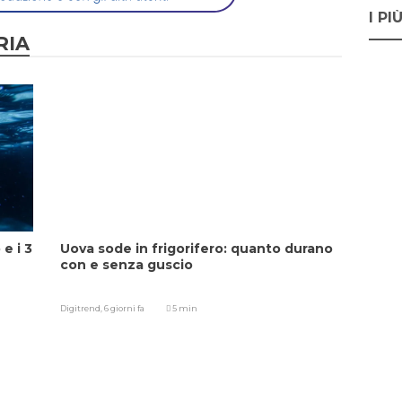
I PI
RIA
e i 3
Uova sode in frigorifero: quanto durano
con e senza guscio
Digitrend,
6 giorni fa
5 min