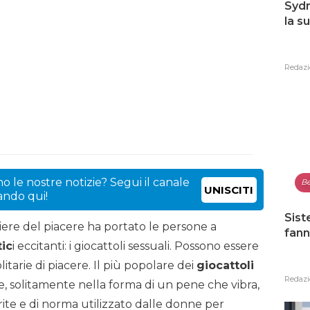
Sydn
la s
Redazi
o le nostre notizie? Segui il canale
Be
UNISCITI
cando qui!
Sist
iere del piacere ha portato le persone a
fann
tic
i eccitanti: i giocattoli sessuali. Possono essere
itarie di piacere. Il più popolare dei
giocattoli
Redazi
e, solitamente nella forma di un pene che vibra,
serite e di norma utilizzato dalle donne per