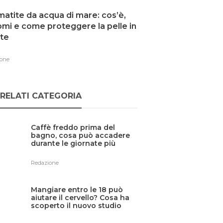
atite da acqua di mare: cos’è,
omi e come proteggere la pelle in
te
one
RELATI CATEGORIA
Caffè freddo prima del
bagno, cosa può accadere
durante le giornate più
calde
Redazione
Mangiare entro le 18 può
aiutare il cervello? Cosa ha
scoperto il nuovo studio