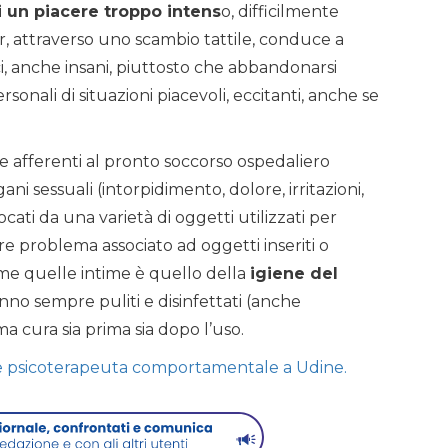
 un piacere troppo intens
o, difficilmente
 attraverso uno scambio tattile, conduce a
ci, anche insani, piuttosto che abbandonarsi
onali di situazioni piacevoli, eccitanti, anche se
one afferenti al pronto soccorso ospedaliero
ani sessuali (intorpidimento, dolore, irritazioni,
vocati da una varietà di oggetti utilizzati per
re problema associato ad oggetti inseriti o
me quelle intime è quello della
igiene del
no sempre puliti e disinfettati (anche
ima cura sia prima sia dopo l’uso.
 e psicoterapeuta comportamentale a Udine.