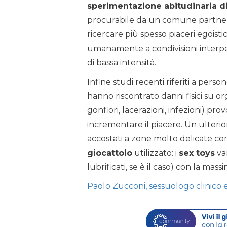
sperimentazione abitudinaria di
procurabile da un comune partner,
ricercare più spesso piaceri egoisti
umanamente a condivisioni interpers
di bassa intensità.
Infine studi recenti riferiti a pers
hanno riscontrato danni fisici su org
gonfiori, lacerazioni, infezioni) pro
incrementare il piacere. Un ulterio
accostati a zone molto delicate co
giocattolo
utilizzato: i
sex toys
van
lubrificati, se è il caso) con la mass
Paolo Zucconi, sessuologo clinico