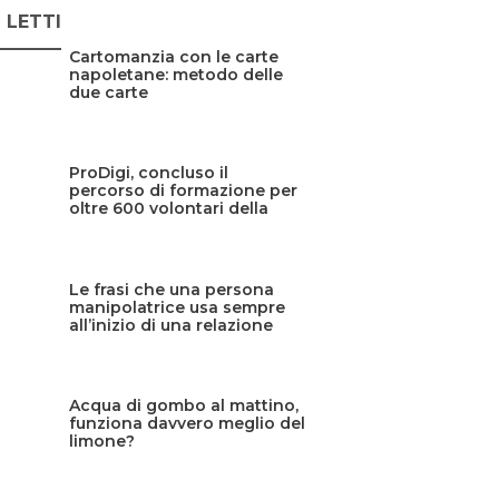
Ù LETTI
Cartomanzia con le carte
napoletane: metodo delle
due carte
ProDigi, concluso il
percorso di formazione per
oltre 600 volontari della
Protezione civile siciliana
Le frasi che una persona
manipolatrice usa sempre
all’inizio di una relazione
Acqua di gombo al mattino,
funziona davvero meglio del
limone?