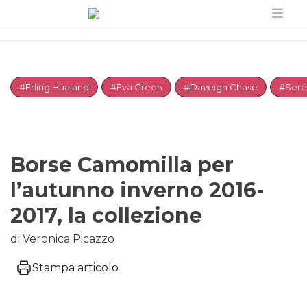
#Erling Haaland
#Eva Green
#Daveigh Chase
#Sere
Borse Camomilla per
l’autunno inverno 2016-
2017, la collezione
di Veronica Picazzo
Stampa articolo