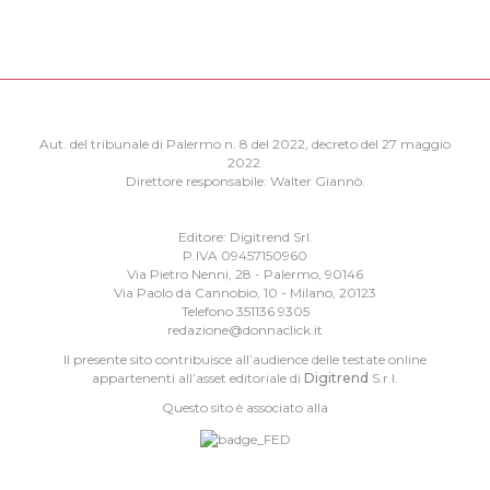
Aut. del tribunale di Palermo n. 8 del 2022, decreto del 27 maggio
2022.
Direttore responsabile: Walter Giannò.
Editore: Digitrend Srl.
P.IVA 09457150960
Via Pietro Nenni, 28 - Palermo, 90146
Via Paolo da Cannobio, 10 - Milano, 20123
Telefono 351136 9305
redazione@donnaclick.it
Il presente sito contribuisce all’audience delle testate online
appartenenti all’asset editoriale di
Digitrend
S.r.l.
Questo sito è associato alla