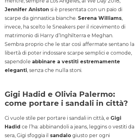
mentre, sempre a Los Angeles, al We Day 2018,
Jennifer Aniston
si è presentata con un paio di
scarpe da ginnastica bianche.
Serena Williams
,
invece, ha scelto le Sneakers per il ricevimento di
matrimonio di Harry d’Inghilterra e Meghan.
Sembra proprio che le star così affermate sentano la
libertà di poter indossare scarpe semplici e comode,
sapendole
abbinare a vestiti estremamente
eleganti
, senza che nulla stoni.
Gigi Hadid e Olivia Palermo:
come portare i sandali in città?
Ci vuole stile per portare i sandali in città, e
Gigi
Hadid
ce l’ha: abbinandoli a jeans, leggins o vestiti da
sera, Gigi sfoggia il
sandalo
giusto per ogni