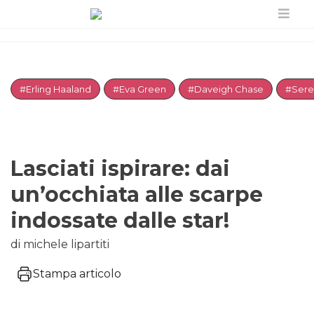
#Erling Haaland
#Eva Green
#Daveigh Chase
#Sere
Lasciati ispirare: dai
un’occhiata alle scarpe
indossate dalle star!
di michele lipartiti
Stampa articolo