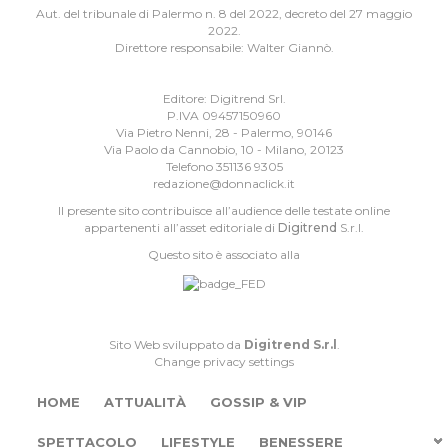
Aut. del tribunale di Palermo n. 8 del 2022, decreto del 27 maggio
2022.
Direttore responsabile: Walter Giannò.
Editore: Digitrend Srl.
P.IVA 09457150960
Via Pietro Nenni, 28 - Palermo, 90146
Via Paolo da Cannobio, 10 - Milano, 20123
Telefono 351136 9305
redazione@donnaclick.it
Il presente sito contribuisce all’audience delle testate online
appartenenti all’asset editoriale di
Digitrend
S.r.l.
Questo sito è associato alla
Sito Web sviluppato da
Digitrend S.r.l
.
Change privacy settings
HOME
ATTUALITÀ
GOSSIP & VIP
SPETTACOLO
LIFESTYLE
BENESSERE