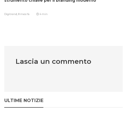
strumento chiave per il branding moderno
Digitrend,
8 mesi fa
4 min
Lascia un commento
ULTIME NOTIZIE