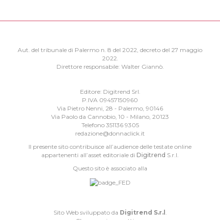
Aut. del tribunale di Palermo n. 8 del 2022, decreto del 27 maggio
2022.
Direttore responsabile: Walter Giannò.
Editore: Digitrend Srl.
P.IVA 09457150960
Via Pietro Nenni, 28 - Palermo, 90146
Via Paolo da Cannobio, 10 - Milano, 20123
Telefono 351136 9305
redazione@donnaclick.it
Il presente sito contribuisce all’audience delle testate online
appartenenti all’asset editoriale di
Digitrend
S.r.l.
Questo sito è associato alla
Sito Web sviluppato da
Digitrend S.r.l
.