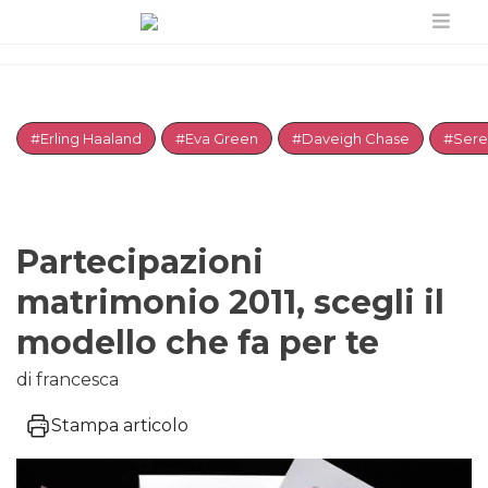
#Erling Haaland
#Eva Green
#Daveigh Chase
#Sere
Partecipazioni
matrimonio 2011, scegli il
modello che fa per te
di francesca
Stampa articolo