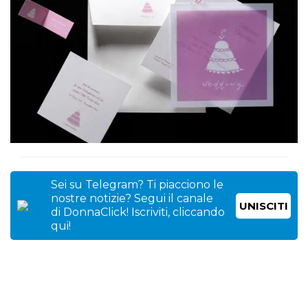
Sei su Telegram? Ti piacciono le
nostre notizie? Segui il canale
UNISCITI
di DonnaClick! Iscriviti, cliccando
qui!