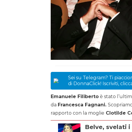
Sei su Telegram? Ti piaccion
di DonnaClick! Iscriviti, clic
Emanuele Filiberto
è stato l’ulti
da
Francesca Fagnani.
Scopriamo,
rapporto con la moglie
Clotilde C
Belve, svelati 