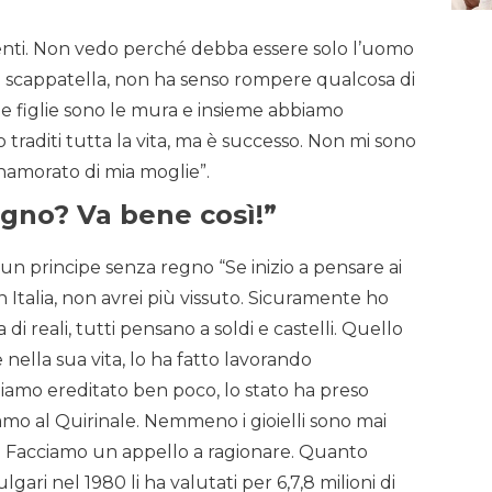
enti. Non vedo perché debba essere solo l’uomo
ella scappatella, non ha senso rompere qualcosa di
 le figlie sono le mura e insieme abbiamo
o traditi tutta la vita, ma è successo. Non mi sono
nnamorato di mia moglie”.
egno? Va bene così!”
un principe senza regno “Se inizio a pensare ai
in Italia, non avrei più vissuto. Sicuramente ho
di reali, tutti pensano a soldi e castelli. Quello
 nella sua vita, lo ha fatto lavorando
iamo ereditato ben poco, lo stato ha preso
amo al Quirinale. Nemmeno i gioielli sono mai
i. Facciamo un appello a ragionare. Quanto
lgari nel 1980 li ha valutati per 6,7,8 milioni di