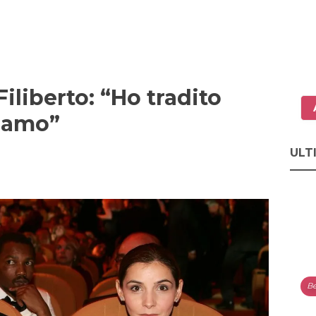
iliberto: “Ho tradito
 amo”
ULT
Be