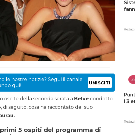
Sist
fann
Redazi
o le nostre notizie? Segui il canale
Sa
UNISCITI
cando qui!
Punt
mo ospite della seconda serata a
Belve
condotto
i 3 
 di seguito, cosa ha raccontato del suo
ourau.
Redazi
i primi 5 ospiti del programma di