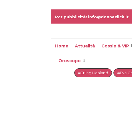
Per pubblicità: info@donnaclick.it
Home
Attualità
Gossip & VIP
Oroscopo
#Erling Haaland
#Eva G