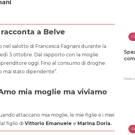
nani
 racconta a Belve
Ca
o nel salotto di Francesca Fagnani durante la
Spaz
edì 3 ottobre. Dal rapporto con la moglie
como
imprenditore oggi. Fino al consumo di droghe:
no mai stato dipendente”.
Redazi
“Amo mia moglie ma viviamo
ando attaccano mia moglie, le mie figlie e i miei
al figlio di
Vittorio Emanuele
e
Marina Doria.
Sa