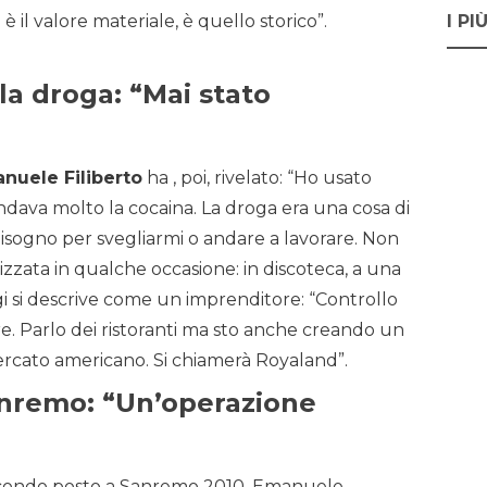
I PI
è il valore materiale, è quello storico”.
la droga: “Mai stato
nuele Filiberto
ha , poi, rivelato: “Ho usato
dava molto la cocaina. La droga era una cosa di
isogno per svegliarmi o andare a lavorare. Non
izzata in qualche occasione: in discoteca, a una
gi si descrive come un imprenditore: “Controllo
e. Parlo dei ristoranti ma sto anche creando un
ercato americano. Si chiamerà Royaland”.
anremo: “Un’operazione
secondo posto a Sanremo 2010, Emanuele