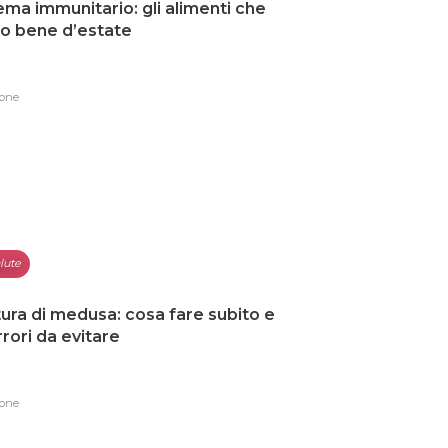
ema immunitario: gli alimenti che
o bene d’estate
one
lute
ura di medusa: cosa fare subito e
errori da evitare
one