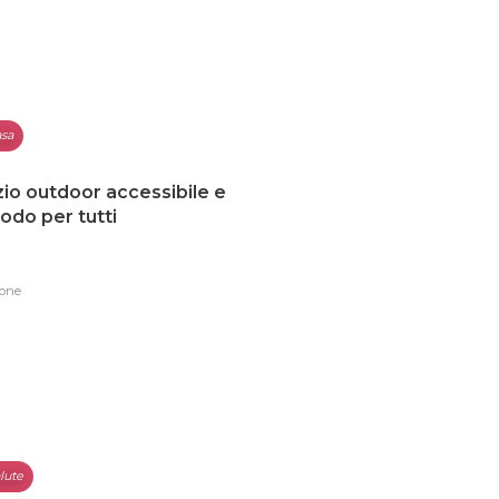
sa
io outdoor accessibile e
do per tutti
one
lute