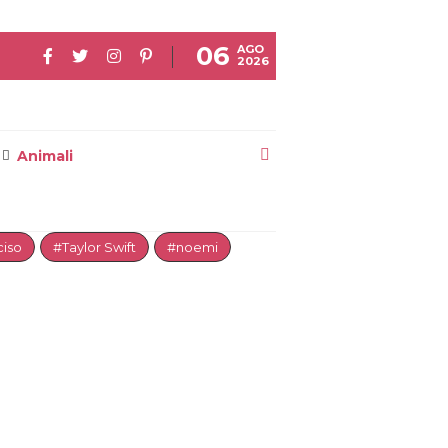
06
AGO
2026
Animali
iso
#Taylor Swift
#noemi