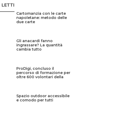
Ù LETTI
Cartomanzia con le carte
napoletane: metodo delle
due carte
Gli anacardi fanno
ingrassare? La quantità
cambia tutto
ProDigi, concluso il
percorso di formazione per
oltre 600 volontari della
Protezione civile siciliana
Spazio outdoor accessibile
e comodo per tutti