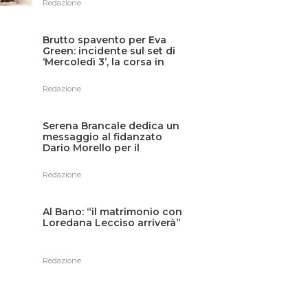
Redazione
Brutto spavento per Eva
Green: incidente sul set di
‘Mercoledì 3’, la corsa in
ospedale
Redazione
Serena Brancale dedica un
messaggio al fidanzato
Dario Morello per il
compleanno
Redazione
Al Bano: “il matrimonio con
Loredana Lecciso arriverà”
Redazione