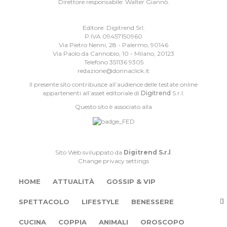
Direttore responsabile: Walter Giannò.
Editore: Digitrend Srl.
P.IVA 09457150960
Via Pietro Nenni, 28 - Palermo, 90146
Via Paolo da Cannobio, 10 - Milano, 20123
Telefono 351136 9305
redazione@donnaclick.it
Il presente sito contribuisce all’audience delle testate online
appartenenti all’asset editoriale di
Digitrend
S.r.l.
Questo sito è associato alla
Sito Web sviluppato da
Digitrend S.r.l
.
Change privacy settings
HOME
ATTUALITÀ
GOSSIP & VIP
SPETTACOLO
LIFESTYLE
BENESSERE
CUCINA
COPPIA
ANIMALI
OROSCOPO