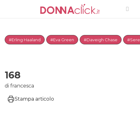
#Erling Haaland
#Eva Green
#Daveigh Chase
#Sere
168
di francesca
Stampa articolo