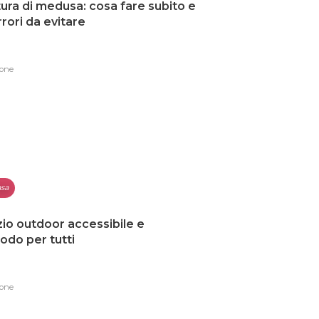
ura di medusa: cosa fare subito e
errori da evitare
one
sa
io outdoor accessibile e
do per tutti
one