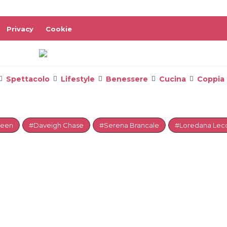
Privacy
Cookie
Spettacolo
Lifestyle
Benessere
Cucina
Coppia
reen
#Daveigh Chase
#Serena Brancale
#Loredana Lecc