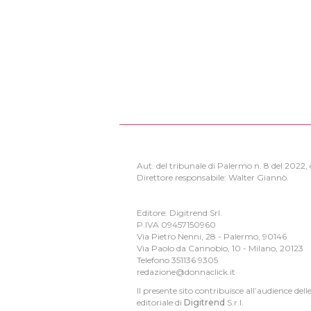
Aut. del tribunale di Palermo n. 8 del 2022
Direttore responsabile: Walter Giannò.
Editore: Digitrend Srl.
P.IVA 09457150960
Via Pietro Nenni, 28 - Palermo, 90146
Via Paolo da Cannobio, 10 - Milano, 20123
Telefono 351136 9305
redazione@donnaclick.it
Il presente sito contribuisce all’audience dell
editoriale di
Digitrend
S.r.l.