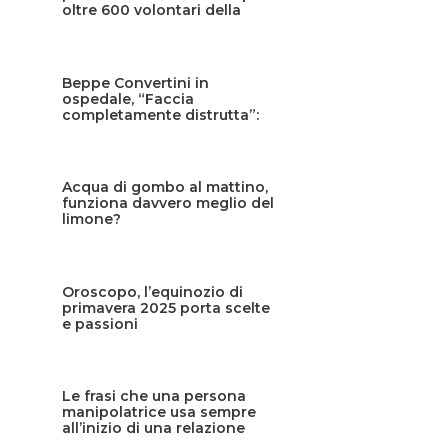
oltre 600 volontari della
Protezione civile siciliana
Beppe Convertini in
ospedale, “Faccia
completamente distrutta”:
cos’è successo?
Acqua di gombo al mattino,
funziona davvero meglio del
limone?
Oroscopo, l’equinozio di
primavera 2025 porta scelte
e passioni
Le frasi che una persona
manipolatrice usa sempre
all’inizio di una relazione