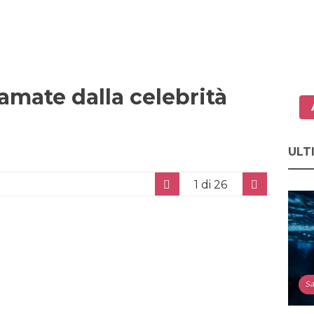
 amate dalla celebrità
ULT
1
di 26
Sa