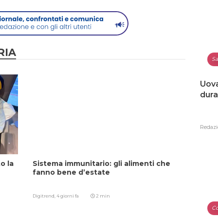
RIA
Sa
Uova
dura
Redazi
o la
Sistema immunitario: gli alimenti che
fanno bene d’estate
Digitrend,
4 giorni fa
2 min
Co