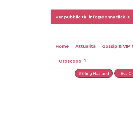
Per pubblicità: info@donnaclick.it
Home
Attualità
Gossip & VIP
Oroscopo
#Erling Haaland
#Eva G