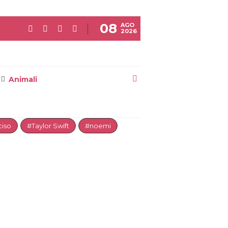
08
AGO
2026
Animali
iso
#Taylor Swift
#noemi