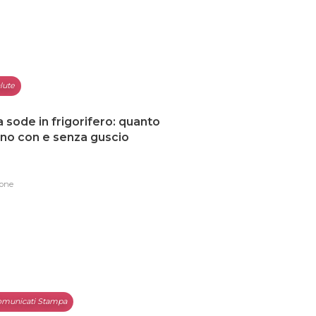
lute
 sode in frigorifero: quanto
no con e senza guscio
one
municati Stampa