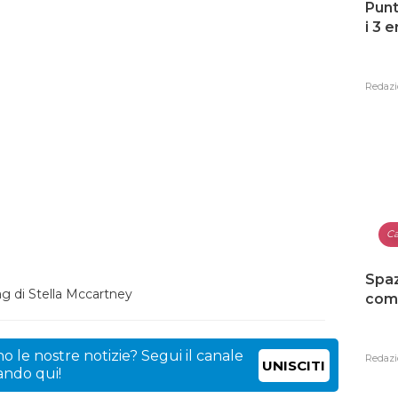
Punt
i 3 
Redazi
Ca
Spaz
ag di Stella Mccartney
como
o le nostre notizie? Segui il canale
Redazi
UNISCITI
cando qui!