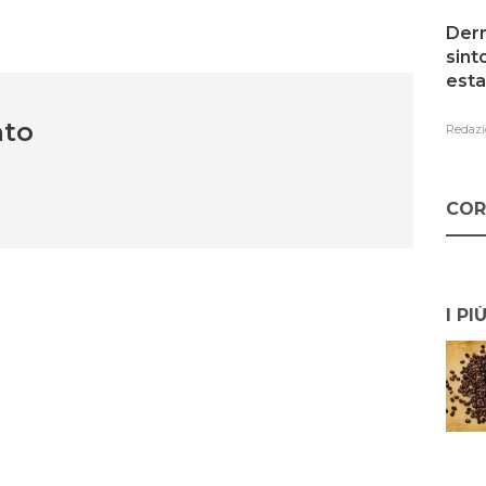
Derm
sint
esta
nto
Redazi
COR
I PI