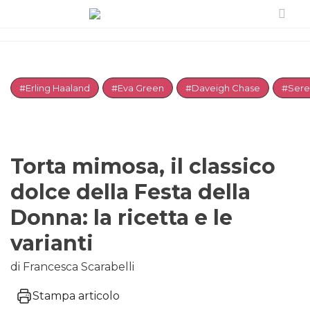
#Erling Haaland
#Eva Green
#Daveigh Chase
#Sere
Torta mimosa, il classico
dolce della Festa della
Donna: la ricetta e le
varianti
di Francesca Scarabelli
Stampa articolo