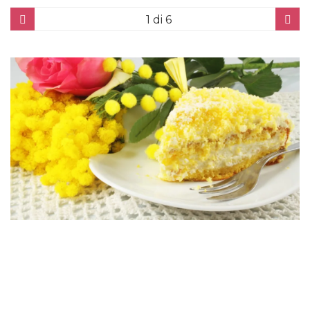
1
di 6