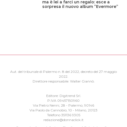
ma è lei a farci un regalo: esce a
sorpresa il nuovo album ”Evermore”
Aut. del tribunale di Palermo n. 8 del 2022, decreto del 27 maggio
2022.
Direttore responsabile: Walter Giannò.
Editore: Digitrend Srl.
P.IVA 09457150960
Via Pietro Nenni, 28 - Palermo, 90146
Via Paolo da Cannobio, 10 - Milano, 20123
Telefono 351136 9305
redazione@donnaclick.it