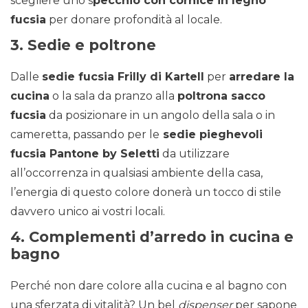
scegliere uno s
pecchio con cornice in legno
fucsia
per donare profondità al locale.
3. Sedie e poltrone
Dalle
sedie fucsia Frilly di Kartell
per
arredare la
cucina
o la sala da pranzo alla
poltrona sacco
fucsia
da posizionare in un angolo della sala o in
cameretta, passando per le
sedie pieghevoli
fucsia Pantone by Seletti
da utilizzare
all’occorrenza in qualsiasi ambiente della casa,
l’energia di questo colore donerà un tocco di stile
davvero unico ai vostri locali.
4. Complementi d’arredo in cucina e
bagno
Perché non dare colore alla cucina e al bagno con
una sferzata di vitalità? Un bel
dispenser
per sapone