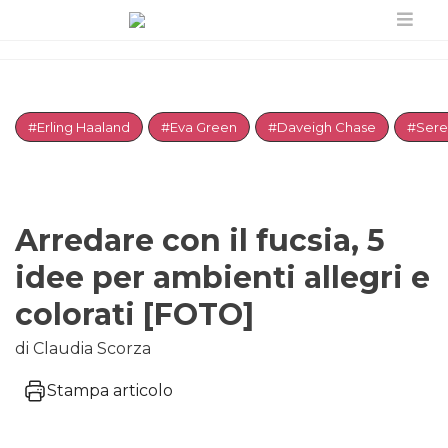
#Erling Haaland
#Eva Green
#Daveigh Chase
#Sere
Arredare con il fucsia, 5
idee per ambienti allegri e
colorati [FOTO]
di Claudia Scorza
Stampa articolo