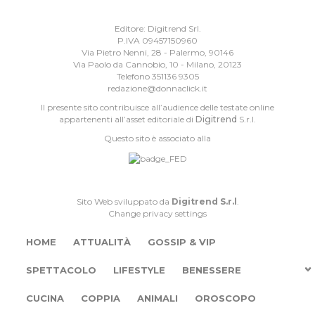
Editore: Digitrend Srl.
P.IVA 09457150960
Via Pietro Nenni, 28 - Palermo, 90146
Via Paolo da Cannobio, 10 - Milano, 20123
Telefono 351136 9305
redazione@donnaclick.it
Il presente sito contribuisce all’audience delle testate online
appartenenti all’asset editoriale di
Digitrend
S.r.l.
Questo sito è associato alla
Sito Web sviluppato da
Digitrend S.r.l
.
Change privacy settings
HOME
ATTUALITÀ
GOSSIP & VIP
SPETTACOLO
LIFESTYLE
BENESSERE
CUCINA
COPPIA
ANIMALI
OROSCOPO