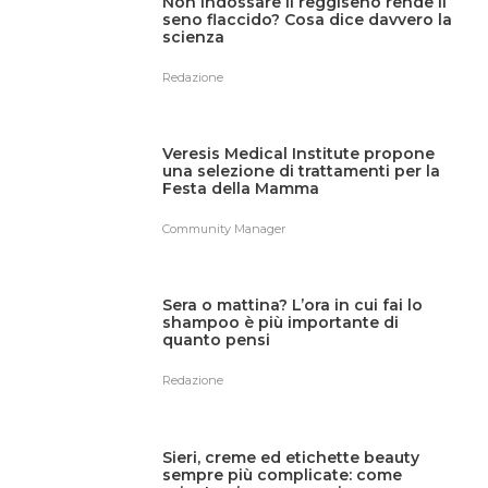
Non indossare il reggiseno rende il
seno flaccido? Cosa dice davvero la
scienza
Redazione
Veresis Medical Institute propone
una selezione di trattamenti per la
Festa della Mamma
Community Manager
Sera o mattina? L’ora in cui fai lo
shampoo è più importante di
quanto pensi
Redazione
Sieri, creme ed etichette beauty
sempre più complicate: come