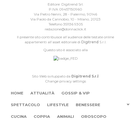
Editore: Digitrend Srl.
P.IVA 09457150960
Via Pietro Nenni, 28 - Palermo, 90146
Via Paolo da Cannobio, 10 - Milano, 20123
Telefono 351136 9305
redazione@donnaclick.it
Il presente sito contribuisce all’audience delle testate online
appartenenti all’asset editoriale di
Digitrend
S.r.l.
Questo sito è associato alla
Sito Web sviluppato da
Digitrend S.r.l
.
Change privacy settings
HOME
ATTUALITÀ
GOSSIP & VIP
SPETTACOLO
LIFESTYLE
BENESSERE
CUCINA
COPPIA
ANIMALI
OROSCOPO