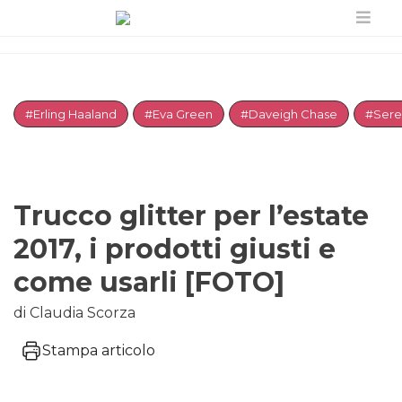
#Erling Haaland
#Eva Green
#Daveigh Chase
#Sere
Trucco glitter per l’estate
2017, i prodotti giusti e
come usarli [FOTO]
di Claudia Scorza
Stampa articolo