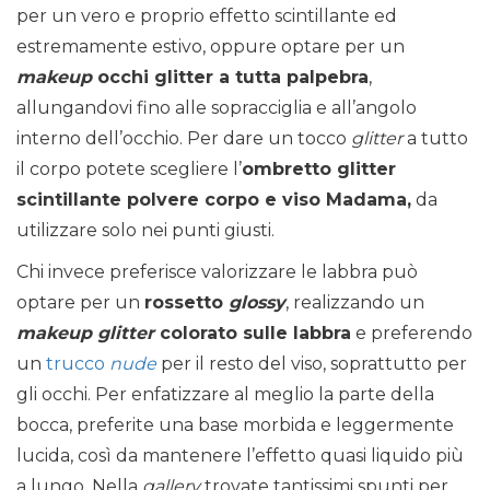
per un vero e proprio effetto scintillante ed
estremamente estivo, oppure optare per un
makeup
occhi glitter a tutta palpebra
,
allungandovi fino alle sopracciglia e all’angolo
interno dell’occhio. Per dare un tocco
glitter
a tutto
il corpo potete scegliere l’
ombretto glitter
scintillante polvere corpo e viso Madama,
da
utilizzare solo nei punti giusti.
Chi invece preferisce valorizzare le labbra può
optare per un
rossetto
glossy
, realizzando un
makeup glitter
colorato sulle labbra
e preferendo
un
trucco
nude
per il resto del viso, soprattutto per
gli occhi. Per enfatizzare al meglio la parte della
bocca, preferite una base morbida e leggermente
lucida, così da mantenere l’effetto quasi liquido più
a lungo. Nella
gallery
trovate tantissimi spunti per