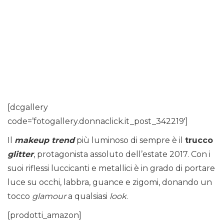
[dcgallery
code=’fotogallery.donnaclick.it_post_342219′]
Il
makeup
trend
più luminoso di sempre è il
trucco
glitter
, protagonista assoluto dell’estate 2017. Con i
suoi riflessi luccicanti e metallici è in grado di portare
luce su occhi, labbra, guance e zigomi, donando un
tocco
glamour
a qualsiasi
look
.
[prodotti_amazon]