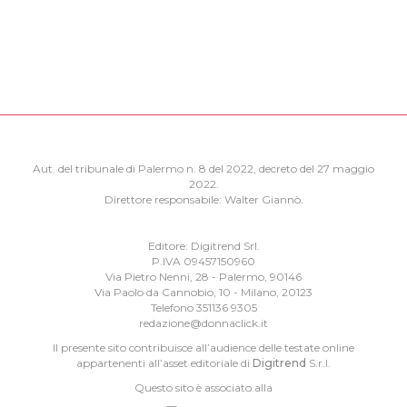
Aut. del tribunale di Palermo n. 8 del 2022, decreto del 27 maggio
2022.
Direttore responsabile: Walter Giannò.
Editore: Digitrend Srl.
P.IVA 09457150960
Via Pietro Nenni, 28 - Palermo, 90146
Via Paolo da Cannobio, 10 - Milano, 20123
Telefono 351136 9305
redazione@donnaclick.it
Il presente sito contribuisce all’audience delle testate online
appartenenti all’asset editoriale di
Digitrend
S.r.l.
Questo sito è associato alla