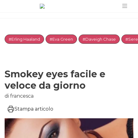
#Erling Haaland
#Eva Green
#Daveigh Chase
#Sere
Smokey eyes facile e
veloce da giorno
di francesca
Stampa articolo