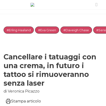
#Erling Haaland
#Eva Green
#Daveigh Chase
#Sere
Cancellare i tatuaggi con
una crema, in futuro i
tattoo si rimuoveranno
senza laser
di Veronica Picazzo
Stampa articolo