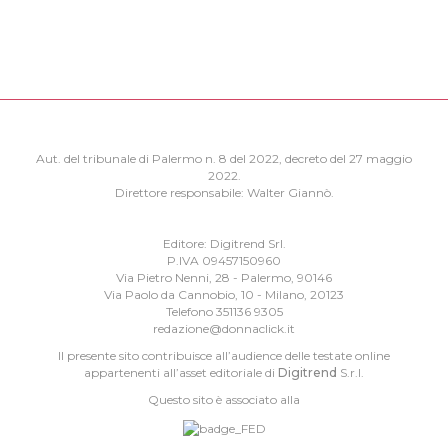
Aut. del tribunale di Palermo n. 8 del 2022, decreto del 27 maggio
2022.
Direttore responsabile: Walter Giannò.
Editore: Digitrend Srl.
P.IVA 09457150960
Via Pietro Nenni, 28 - Palermo, 90146
Via Paolo da Cannobio, 10 - Milano, 20123
Telefono 351136 9305
redazione@donnaclick.it
Il presente sito contribuisce all’audience delle testate online
appartenenti all’asset editoriale di
Digitrend
S.r.l.
Questo sito è associato alla