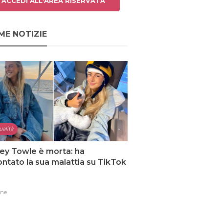
ACCEDI ALL'AREA RISERVATA
ME NOTIZIE
ualità
ey Towle è morta: ha
ntato la sua malattia su TikTok
one