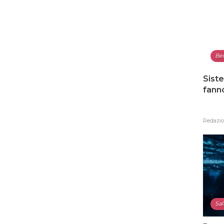
Be
Siste
fann
Redazi
Sal