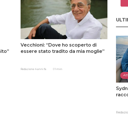
ULTI
Vecchioni: “Dove ho scoperto di
nito”
essere stato tradito da mia moglie”
Redazione
4 anni fa
1 min
Att
Sydn
racco
Redazi