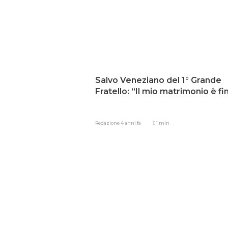
Salvo Veneziano del 1° Grande
Fratello: “Il mio matrimonio è fi
Redazione
4 anni fa
1 min