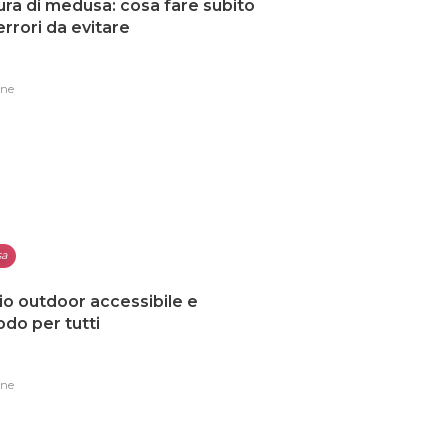
ura di medusa: cosa fare subito
 errori da evitare
one
sa
io outdoor accessibile e
do per tutti
one