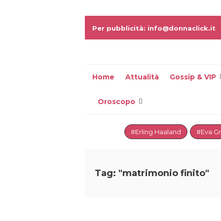
Per pubblicità: info@donnaclick.it
Home
Attualità
Gossip & VIP
Oroscopo
#Erling Haaland
#Eva G
Tag: "matrimonio finito"