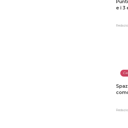
Punt
e i 3
Redazi
Ca
Spaz
como
Redazi