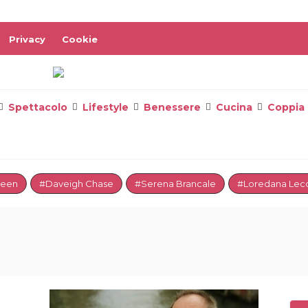
Privacy
Cookie
Spettacolo
Lifestyle
Benessere
Cucina
Coppia
reen
#Daveigh Chase
#Serena Brancale
#Loredana Lecc