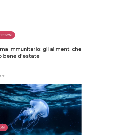
nessere
ma immunitario: gli alimenti che
o bene d’estate
one
ute