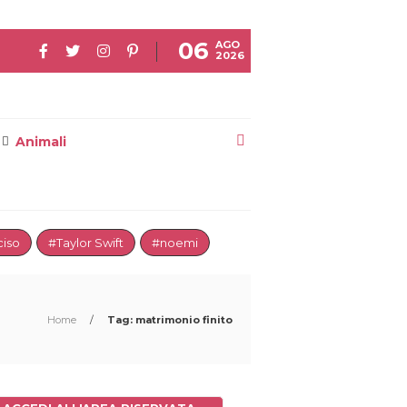
06
AGO
2026
Animali
iso
#Taylor Swift
#noemi
Home
/
Tag: matrimonio finito