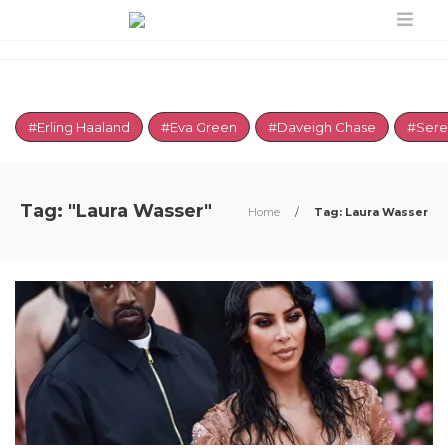
#Erling Haaland
#Eva Green
#Daveigh Chase
#Sere
Tag: "Laura Wasser"
Home
/
Tag: Laura Wasser