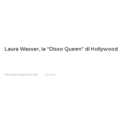
Laura Wasser, la “Disso Queen” di Hollywood
Alice Marchese
6 anni fa
2 min