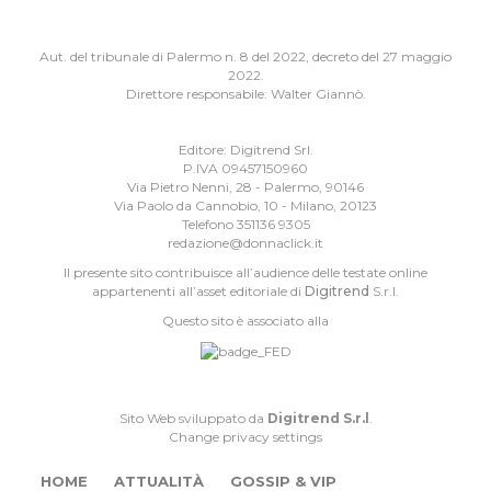
Aut. del tribunale di Palermo n. 8 del 2022, decreto del 27 maggio
2022.
Direttore responsabile: Walter Giannò.
Editore: Digitrend Srl.
P.IVA 09457150960
Via Pietro Nenni, 28 - Palermo, 90146
Via Paolo da Cannobio, 10 - Milano, 20123
Telefono 351136 9305
redazione@donnaclick.it
Il presente sito contribuisce all’audience delle testate online
appartenenti all’asset editoriale di
Digitrend
S.r.l.
Questo sito è associato alla
Sito Web sviluppato da
Digitrend S.r.l
.
Change privacy settings
HOME
ATTUALITÀ
GOSSIP & VIP