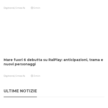
Digitrend,
5 mesi fa
5 min
Mare fuori 6 debutta su RaiPlay: anticipazioni, trama e
nuovi personaggi
Digitrend,
5 mesi fa
3 min
ULTIME NOTIZIE