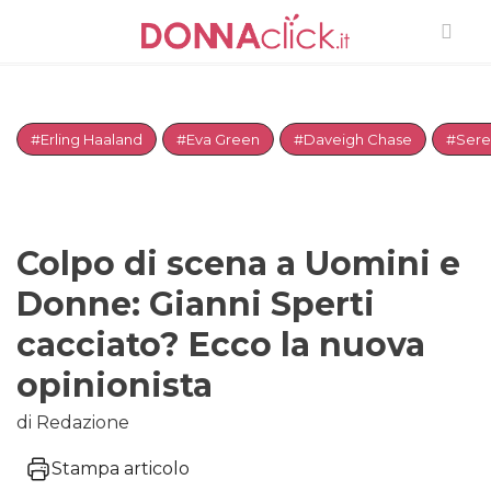
#Erling Haaland
#Eva Green
#Daveigh Chase
#Sere
Colpo di scena a Uomini e
Donne: Gianni Sperti
cacciato? Ecco la nuova
opinionista
di Redazione
Stampa articolo