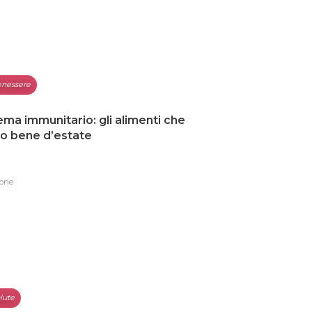
nessere
ema immunitario: gli alimenti che
o bene d’estate
one
lute