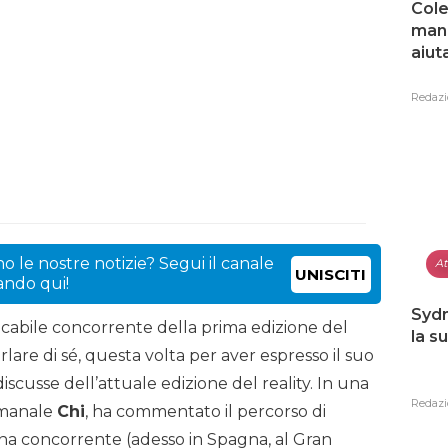
Cole
mang
aiut
Redazi
o le nostre notizie? Segui il canale
At
UNISCITI
cando qui!
Sydn
nticabile concorrente della prima edizione del
la s
arlare di sé, questa volta per aver espresso il suo
iscusse dell’attuale edizione del reality. In una
Redazi
timanale
Chi
, ha commentato il percorso di
’una concorrente (adesso in Spagna, al Gran