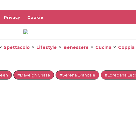
Privacy
Cookie
Spettacolo
Lifestyle
Benessere
Cucina
Coppia
reen
#Daveigh Chase
#Serena Brancale
#Loredana Lecc