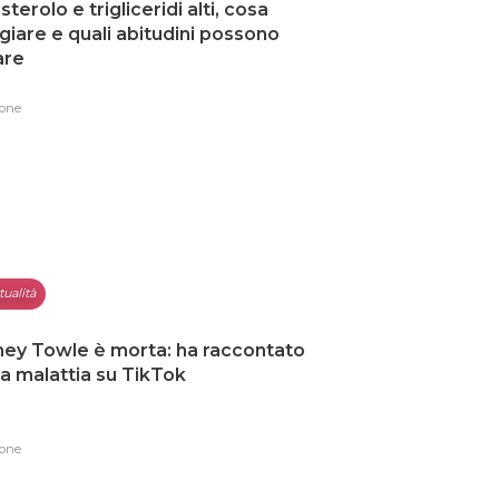
sterolo e trigliceridi alti, cosa
iare e quali abitudini possono
are
one
tualità
ey Towle è morta: ha raccontato
ua malattia su TikTok
one