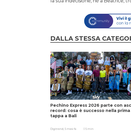
la sua indecisione, né a Beatrice, t
DALLA STESSA CATEGO
Pechino Express 2026 parte con asc
record: cosa è successo nella prima
tappa a Bali
Digitrend,
5 mesi fa
5 min