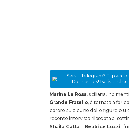
Sei su Telegram? Ti piaccion
di DonnaClick! Iscriviti, clic
Marina La Rosa
, siciliana, indime
Grande Fratello
, è tornata a far p
parere su alcune delle figure più d
recente intervista rilasciata al set
Shaila Gatta
e
Beatrice Luzzi
, l