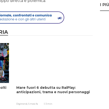
roppo diretta e polemica.
I PI
RIA
olti
Mare fuori 6 debutta su RaiPlay:
anticipazioni, trama e nuovi personaggi
Digitrend,
5 mesi fa
3 min