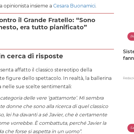
a opinionista insieme a
Cesara Buonamici
.
ontro il Grande Fratello: “Sono
esto, era tutto pianificato”
Be
Sist
in cerca di risposte
fann
nta affatto il classico stereotipo della
te figure dello spettacolo. In realtà, la ballerina
Redazi
 nelle sue scelte sentimentali:
 categoria delle vere ‘gattamorte’. Mi sembra
e donne che sono alla ricerca di quel classico
so, lei ha davanti a sé Javier, che è certamente
ome vorrebbe. È combattuta, perché Javier la
Sa
da che forse si aspetta in un uomo”
.