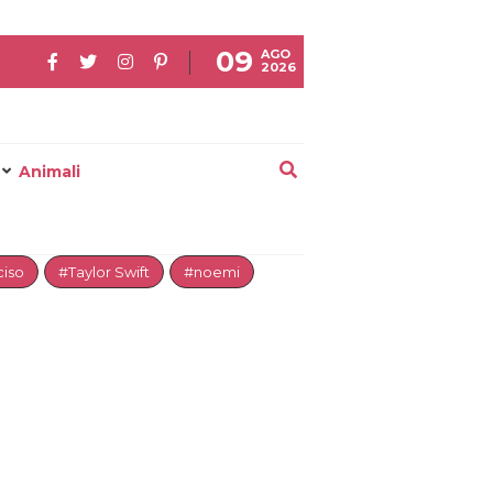
09
AGO
2026
Animali
iso
#Taylor Swift
#noemi