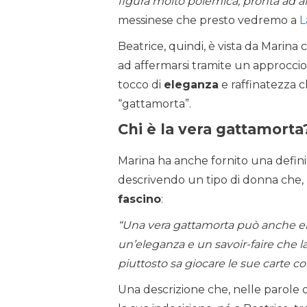
figura molto polemica, pronta ad aff
messinese che presto vedremo a
L
Beatrice, quindi, è vista da Mari
ad affermarsi tramite un approcci
tocco di
eleganza
e raffinatezza c
“gattamorta”.
Chi è la vera gattamorta
Marina ha anche fornito una defin
descrivendo un tipo di donna che, pu
fascino
:
“Una vera gattamorta può anche entr
un’eleganza e un savoir-faire che la
piuttosto sa giocare le sue carte c
Una descrizione che, nelle parole d