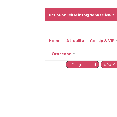
Per pubblicità: info@donnaclick.it
Home
Attualità
Gossip & VIP
Oroscopo
#Erling Haaland
#Eva G