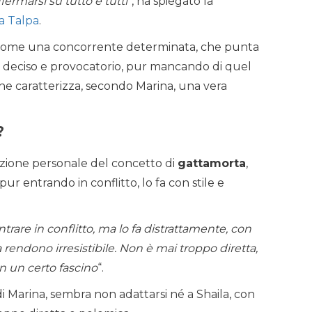
ermarsi su tutto e tutti
“, ha spiegato la
a Talpa
.
na come una concorrente determinata, che punta
o deciso e provocatorio, pur mancando di quel
he caratterizza, secondo Marina, una vera
?
izione personale del concetto di
gattamorta
,
r entrando in conflitto, lo fa con stile e
are in conflitto, ma lo fa distrattamente, con
 rendono irresistibile. Non è mai troppo diretta,
on un certo fascino
“.
i Marina, sembra non adattarsi né a Shaila, con