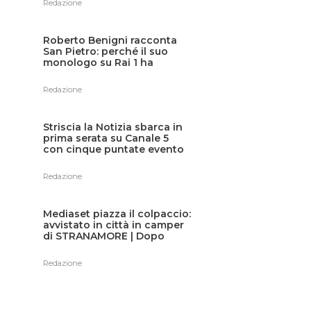
Redazione
Roberto Benigni racconta
San Pietro: perché il suo
monologo su Rai 1 ha
emozionato l’Italia
Redazione
Striscia la Notizia sbarca in
prima serata su Canale 5
con cinque puntate evento
Redazione
Mediaset piazza il colpaccio:
avvistato in città in camper
di STRANAMORE | Dopo
Alberto Castagna inizia il
toto-nomi: presto in TV?
Redazione