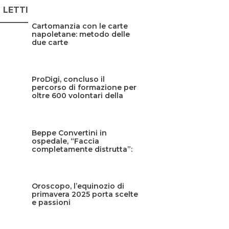
Ù LETTI
Cartomanzia con le carte
napoletane: metodo delle
due carte
ProDigi, concluso il
percorso di formazione per
oltre 600 volontari della
Protezione civile siciliana
Beppe Convertini in
ospedale, “Faccia
completamente distrutta”:
cos’è successo?
Oroscopo, l’equinozio di
primavera 2025 porta scelte
e passioni