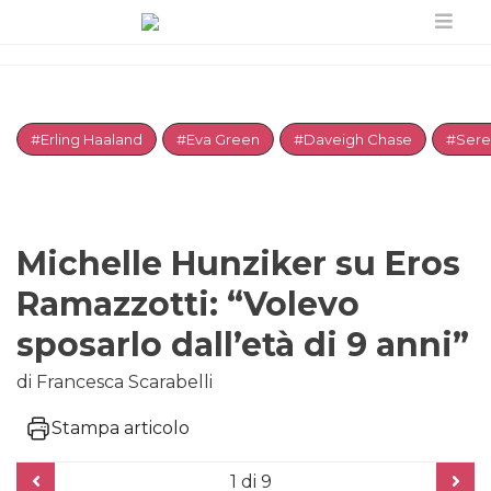
#Erling Haaland
#Eva Green
#Daveigh Chase
#Sere
Michelle Hunziker su Eros
Ramazzotti: “Volevo
sposarlo dall’età di 9 anni”
di Francesca Scarabelli
Stampa articolo
1
di 9