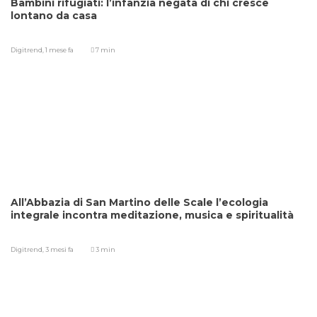
Bambini rifugiati: l’infanzia negata di chi cresce
lontano da casa
Digitrend,
1 mese fa
7 min
All’Abbazia di San Martino delle Scale l’ecologia
integrale incontra meditazione, musica e spiritualità
Digitrend,
3 mesi fa
3 min