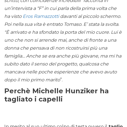
scritto, con coincidenze incredibili” racconta in
un’intervista a “F” in cui parla della prima volta che
ha visto
Eros Ramazzotti
davanti al piccolo schermo.
Poi nella sua vita è entrato Tomaso. E’ stata la svolta.
″È arrivato e ha sfondato la porta del mio cuore. Lui è
uno che non si arrende mai, anche di fronte a una
donna che pensava di non ricostruirsi più una
famiglia… Anche se era anche più giovane, ma mi ha
subito dato il senso del progetto, qualcosa che
mancava nelle poche esperienze che avevo avuto
dopo il mio primo marito
”.
Perchè Michelle Hunziker ha
tagliato i capelli
In merito al suo ultimo colpo di testa ovvero il
taglio