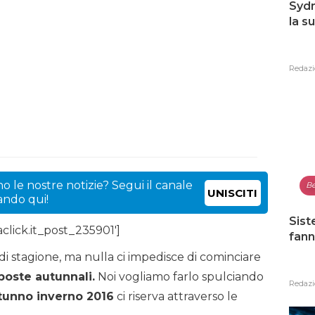
Sydn
la s
Redazi
o le nostre notizie? Segui il canale
Be
UNISCITI
cando qui!
Sist
click.it_post_235901′]
fann
 di stagione, ma nulla ci impedisce di cominciare
oste autunnali.
Noi vogliamo farlo spulciando
Redazi
tunno inverno 2016
ci riserva attraverso le