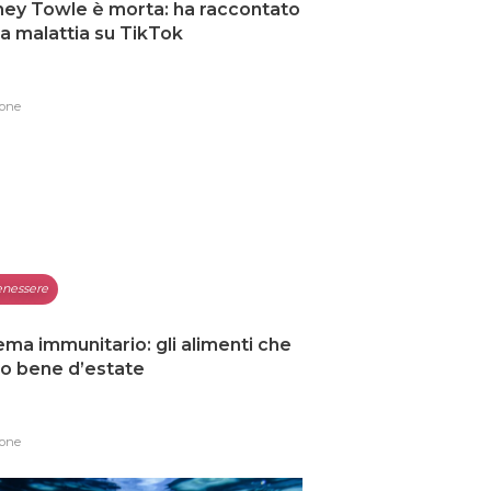
ey Towle è morta: ha raccontato
ua malattia su TikTok
one
nessere
ema immunitario: gli alimenti che
o bene d’estate
one