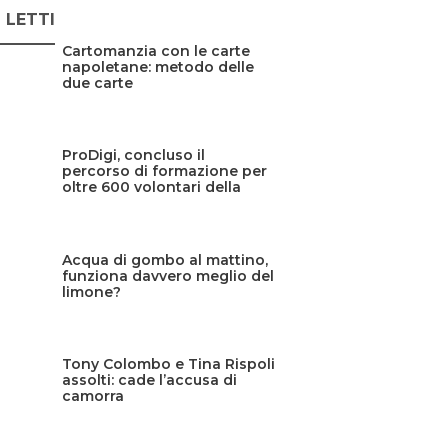
Ù LETTI
Cartomanzia con le carte
napoletane: metodo delle
due carte
ProDigi, concluso il
percorso di formazione per
oltre 600 volontari della
Protezione civile siciliana
Acqua di gombo al mattino,
funziona davvero meglio del
limone?
Tony Colombo e Tina Rispoli
assolti: cade l’accusa di
camorra