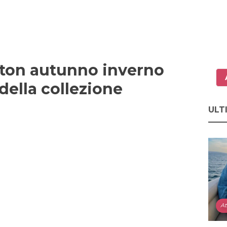
tton autunno inverno
 della collezione
ULT
At