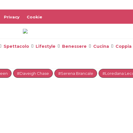
Privacy
Cookie
Spettacolo
Lifestyle
Benessere
Cucina
Coppia
reen
#Daveigh Chase
#Serena Brancale
#Loredana Lecc