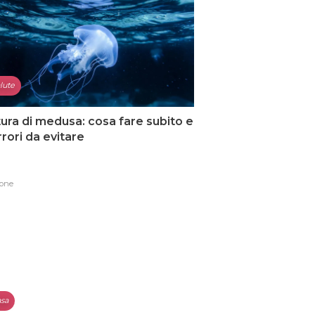
lute
ura di medusa: cosa fare subito e
errori da evitare
one
sa