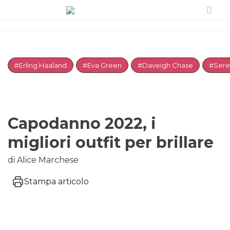
#Erling Haaland
#Eva Green
#Daveigh Chase
#Sere
Capodanno 2022, i
migliori outfit per brillare
di Alice Marchese
Stampa articolo