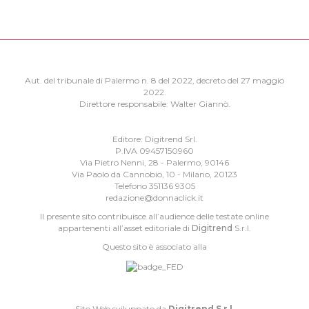
Aut. del tribunale di Palermo n. 8 del 2022, decreto del 27 maggio
2022.
Direttore responsabile: Walter Giannò.
Editore: Digitrend Srl.
P.IVA 09457150960
Via Pietro Nenni, 28 - Palermo, 90146
Via Paolo da Cannobio, 10 - Milano, 20123
Telefono 351136 9305
redazione@donnaclick.it
Il presente sito contribuisce all’audience delle testate online
appartenenti all’asset editoriale di
Digitrend
S.r.l.
Questo sito è associato alla
Sito Web sviluppato da
Digitrend S.r.l
.