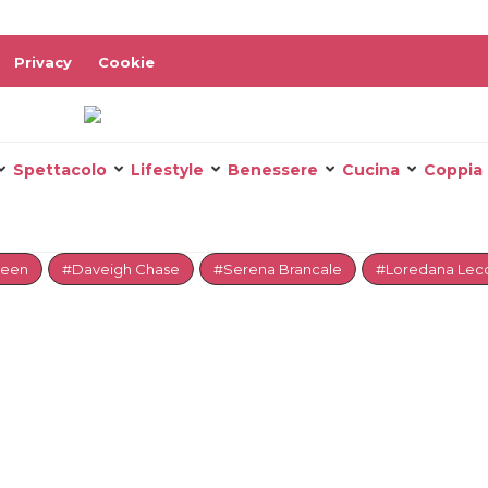
Privacy
Cookie
Spettacolo
Lifestyle
Benessere
Cucina
Coppia
reen
#Daveigh Chase
#Serena Brancale
#Loredana Lecc