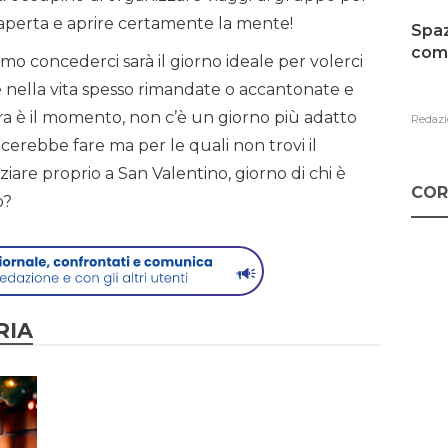
 aperta e aprire certamente la mente!
Spaz
como
iamo concederci sarà il giorno ideale per volerci
 nella vita spesso rimandate o accantonate e
ora è il momento, non c’è un giorno più adatto
Redazi
iacerebbe fare ma per le quali non trovi il
ziare proprio a San Valentino, giorno di chi è
COR
o?
RIA