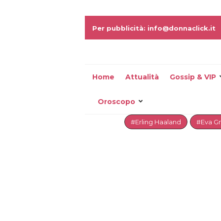
Per pubblicità: info@donnaclick.it
Home
Attualità
Gossip & VIP
Oroscopo
#Erling Haaland
#Eva G