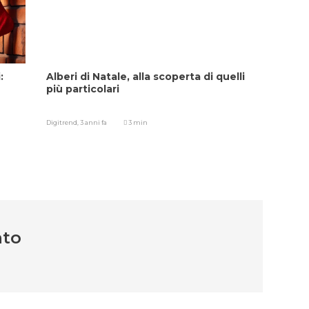
:
Alberi di Natale, alla scoperta di quelli
più particolari
Digitrend,
3 anni fa
3 min
nto