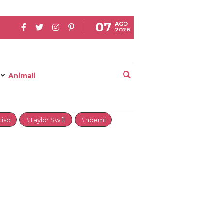
07
AGO
2026
Animali
iso
#Taylor Swift
#noemi