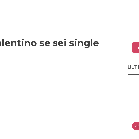
lentino se sei single
ULT
At