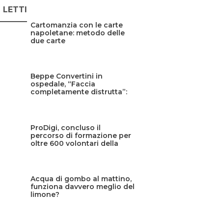
Ù LETTI
Cartomanzia con le carte
napoletane: metodo delle
due carte
Beppe Convertini in
ospedale, “Faccia
completamente distrutta”:
cos’è successo?
ProDigi, concluso il
percorso di formazione per
oltre 600 volontari della
Protezione civile siciliana
Acqua di gombo al mattino,
funziona davvero meglio del
limone?