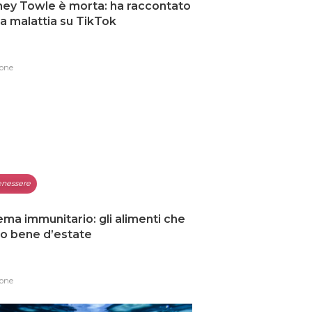
ey Towle è morta: ha raccontato
ua malattia su TikTok
one
nessere
ema immunitario: gli alimenti che
o bene d’estate
one