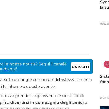
Sydn
la s
Redazi
o le nostre notizie? Segui il canale
Be
UNISCITI
cando qui!
Sist
 vissuto dai single con un po’ di tristezza anche a
fann
i fa intorno a questo evento.
ristezza prende il sopravvento e un sacco di
Redazi
 più a
divertirsi
in compagnia degli amici
e