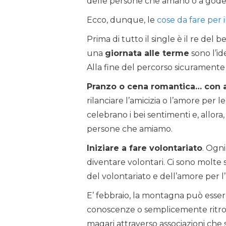
delle persone che amano o a godersi
Ecco, dunque, le
cose da fare per i
Prima di tutto il single è il re del
una
giornata alle terme
sono l’id
Alla fine del percorso sicuramente ci
Pranzo o cena romantica… con 
rilanciare l’amicizia o l’amore per 
celebrano i bei sentimenti e, allor
persone che amiamo.
Iniziare a fare volontariato
. Ogn
diventare volontari. Ci sono molte sf
del volontariato e dell’amore per l
E’ febbraio, la montagna può esse
conoscenze o semplicemente ritrova
magari attraverso associazioni che 