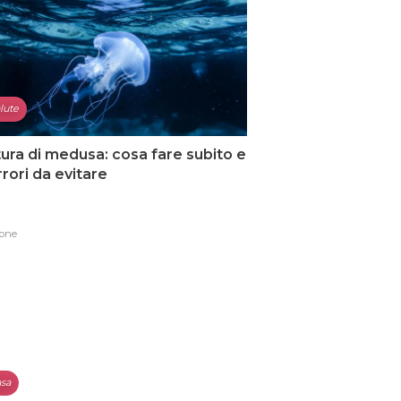
lute
ura di medusa: cosa fare subito e
errori da evitare
one
sa