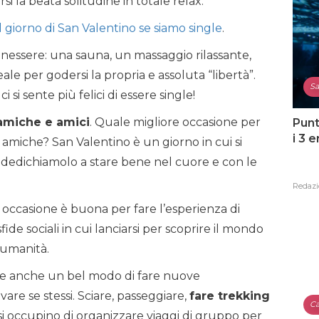
 la beata solitudine in totale relax.
l giorno di San Valentino se siamo single
.
 benessere: una sauna, un massaggio rilassante,
eale per godersi la propria e assoluta “libertà”.
Sa
 si sente più felici di essere single!
amiche e amici
. Quale migliore occasione per
Punt
i 3 
le amiche? San Valentino è un giorno in cui si
a, dedichiamolo a stare bene nel cuore e con le
Redazi
i occasione è buona per fare l’esperienza di
ide sociali in cui lanciarsi per scoprire il mondo
’umanità.
re anche un bel modo di fare nuove
re se stessi. Sciare, passeggiare,
fare trekking
Ca
si occupino di organizzare viaggi di gruppo per