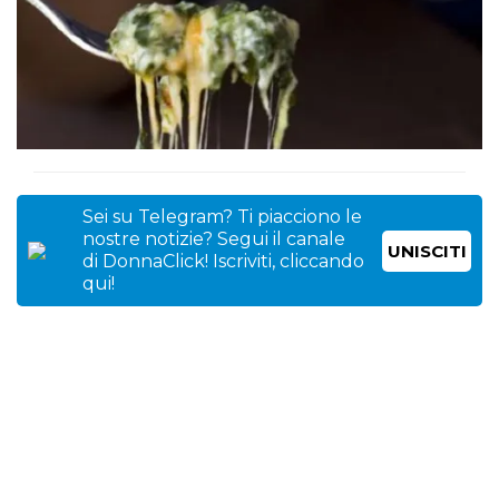
Sei su Telegram? Ti piacciono le
nostre notizie? Segui il canale
UNISCITI
di DonnaClick! Iscriviti, cliccando
qui!