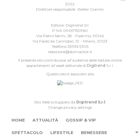
2022.
Direttore responsabile: Walter Giannò.
Editore: Digitrend Srl.
P.IVA 09457150960
Via Pietro Nenni, 28 - Palermo, 90146
Via Paolo da Cannobio, 10 - Milano, 20123
Telefono 351136 9305
redazione@donnaclick.it
Il presente sito contribuisce all’audience delle testate online
appartenenti all’asset editoriale di
Digitrend
S.r.l.
Questo sito è associato alla
Sito Web sviluppato da
Digitrend S.r.l
.
Change privacy settings
HOME
ATTUALITÀ
GOSSIP & VIP
SPETTACOLO
LIFESTYLE
BENESSERE