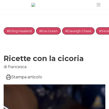
#Erling Haaland
#Eva Green
#Daveigh Chase
#Sere
Ricette con la cicoria
di francesca
Stampa articolo