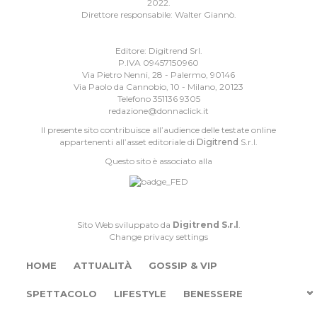
2022.
Direttore responsabile: Walter Giannò.
Editore: Digitrend Srl.
P.IVA 09457150960
Via Pietro Nenni, 28 - Palermo, 90146
Via Paolo da Cannobio, 10 - Milano, 20123
Telefono 351136 9305
redazione@donnaclick.it
Il presente sito contribuisce all’audience delle testate online
appartenenti all’asset editoriale di
Digitrend
S.r.l.
Questo sito è associato alla
Sito Web sviluppato da
Digitrend S.r.l
.
Change privacy settings
HOME
ATTUALITÀ
GOSSIP & VIP
SPETTACOLO
LIFESTYLE
BENESSERE