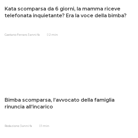
Kata scomparsa da 6 giorni, la mamma riceve
telefonata inquietante? Era la voce della bimba?
Gaetano Ferraro
3 anni fa
2 min
Bimba scomparsa, l’avvocato della famiglia
rinuncia all’incarico
Redazione
3 anni fa
1 min