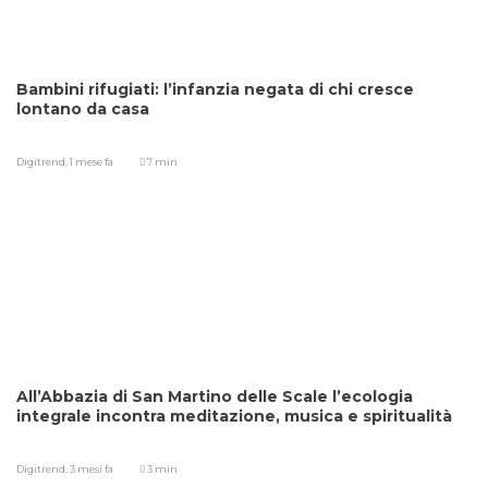
Bambini rifugiati: l’infanzia negata di chi cresce
lontano da casa
Digitrend,
1 mese fa
7 min
All’Abbazia di San Martino delle Scale l’ecologia
integrale incontra meditazione, musica e spiritualità
Digitrend,
3 mesi fa
3 min