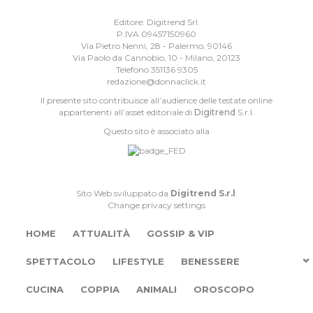
Editore: Digitrend Srl.
P.IVA 09457150960
Via Pietro Nenni, 28 - Palermo, 90146
Via Paolo da Cannobio, 10 - Milano, 20123
Telefono 351136 9305
redazione@donnaclick.it
Il presente sito contribuisce all’audience delle testate online
appartenenti all’asset editoriale di
Digitrend
S.r.l.
Questo sito è associato alla
Sito Web sviluppato da
Digitrend S.r.l
.
Change privacy settings
HOME
ATTUALITÀ
GOSSIP & VIP
SPETTACOLO
LIFESTYLE
BENESSERE
CUCINA
COPPIA
ANIMALI
OROSCOPO