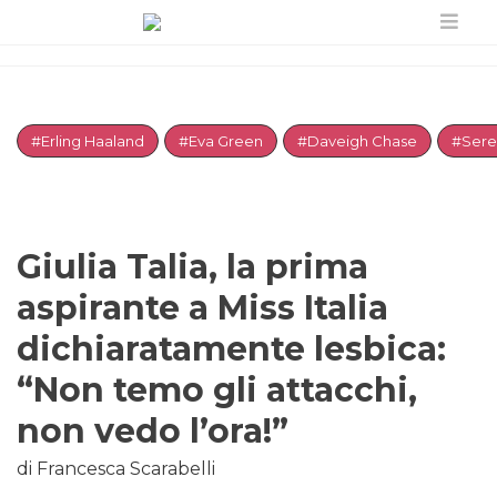
#Erling Haaland
#Eva Green
#Daveigh Chase
#Sere
Giulia Talia, la prima
aspirante a Miss Italia
dichiaratamente lesbica:
“Non temo gli attacchi,
non vedo l’ora!”
di Francesca Scarabelli