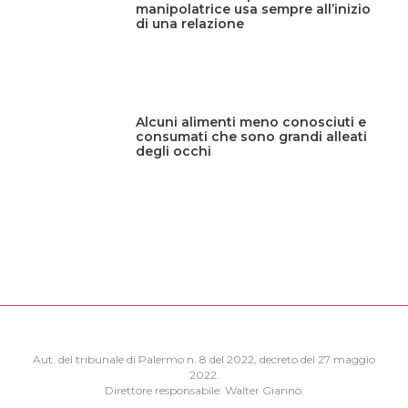
manipolatrice usa sempre all’inizio
di una relazione
Alcuni alimenti meno conosciuti e
consumati che sono grandi alleati
degli occhi
Aut. del tribunale di Palermo n. 8 del 2022, decreto del 27 maggio
2022.
Direttore responsabile: Walter Giannò.