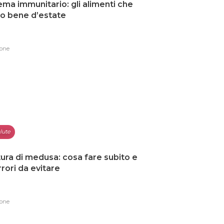
ema immunitario: gli alimenti che
o bene d’estate
one
lute
ura di medusa: cosa fare subito e
errori da evitare
one