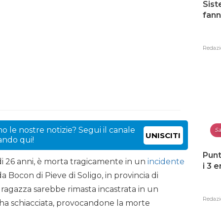
Sist
fann
Redazi
o le nostre notizie? Segui il canale
Sa
UNISCITI
cando qui!
Punt
di 26 anni, è morta tragicamente in un
incidente
i 3 
 Bocon di Pieve di Soligo, in provincia di
a ragazza sarebbe rimasta incastrata in un
Redazi
’ha schiacciata, provocandone la morte