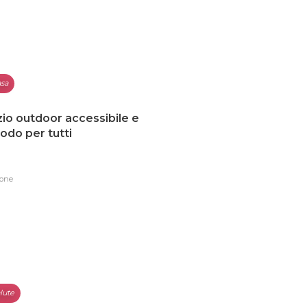
sa
io outdoor accessibile e
do per tutti
one
lute