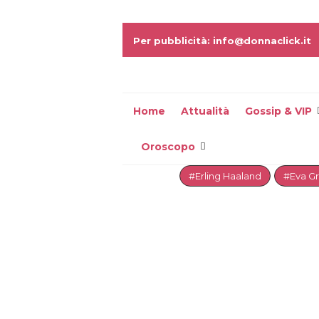
Per pubblicità: info@donnaclick.it
Home
Attualità
Gossip & VIP
Oroscopo
#Erling Haaland
#Eva G