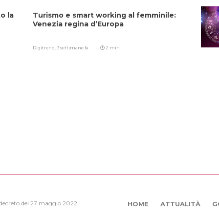
o la
Turismo e smart working al femminile:
Venezia regina d’Europa
Digitrend,
3 settimane fa
2 min
, decreto del 27 maggio 2022.
HOME
ATTUALITÀ
G