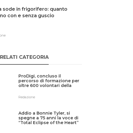
 sode in frigorifero: quanto
no con e senza guscio
one
RELATI CATEGORIA
ProDigi, concluso il
percorso di formazione per
oltre 600 volontari della
Protezione civile siciliana
Redazione
Addio a Bonnie Tyler, si
spegne a 75 anni la voce di
“Total Eclipse of the Heart”