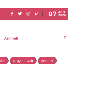
07
AGO
2026
Animali
iso
#Taylor Swift
#noemi