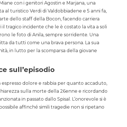
Miane con i genitori Agostin e Marjana, una
ta al turistico Verdi di Valdobbiadene e 5 anni fa,
 parte dello staff della Bocon, facendo carriera
i il tragico incidente che le è costato la vita a soli
rrono le foto di Anila, sempre sorridente. Una
critta da tutti come una brava persona. La sua
nità, in lutto per la scomparsa della giovane
uce sull’episodio
 espresso dolore e rabbia per quanto accaduto,
hiarezza sulla morte della 26enne e ricordando
nzionata in passato dallo Spisal. L’onorevole si è
ssibile affinché simili tragedie non si ripetano