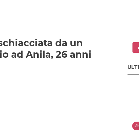
schiacciata da un
o ad Anila, 26 anni
ULT
Be