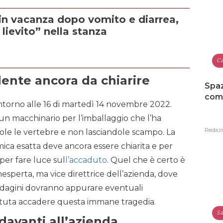
n vacanza dopo vomito e diarrea,
 lievito” nella stanza
Ca
dente ancora da chiarire
Spaz
como
intorno alle 16 di martedì 14 novembre 2022.
 un macchinario per l’imballaggio che l’ha
Redazi
ole le vertebre e non lasciandole scampo. La
ica esatta deve ancora essere chiarita e per
per fare luce sul
l’accaduto
. Quel che è certo è
nesperta, ma vice direttrice dell’azienda, dove
 indagini dovranno appurare eventuali
potuta accadere questa immane tragedia.
Sa
davanti all’azienda