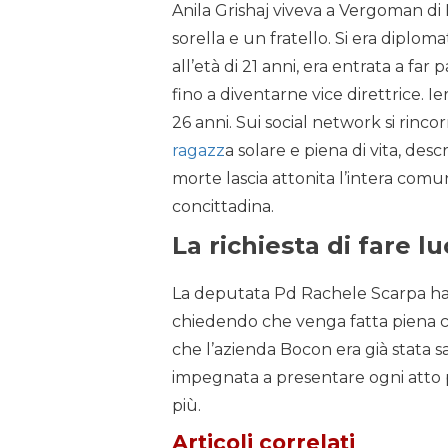
Anila Grishaj viveva a Vergoman di 
sorella e un fratello. Si era diploma
all’età di 21 anni, era entrata a far
fino a diventarne vice direttrice. Ier
26 anni. Sui social network si rinco
ragazz
a solare e piena di vita, des
morte lascia attonita l’intera comu
concittadina.
La richiesta di fare l
La deputata Pd Rachele Scarpa ha
chiedendo che venga fatta piena c
che l’azienda Bocon era già stata sa
impegnata a presentare ogni atto po
più.
Articoli correlati