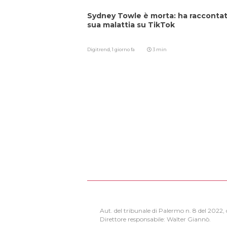
Sydney Towle è morta: ha raccontat
sua malattia su TikTok
Digitrend,
1 giorno fa
3 min
Aut. del tribunale di Palermo n. 8 del 2022
Direttore responsabile: Walter Giannò.