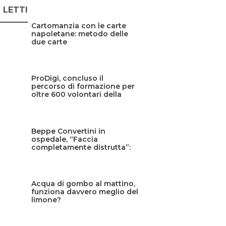
Ù LETTI
Cartomanzia con le carte
napoletane: metodo delle
due carte
ProDigi, concluso il
percorso di formazione per
oltre 600 volontari della
Protezione civile siciliana
Beppe Convertini in
ospedale, “Faccia
completamente distrutta”:
cos’è successo?
Acqua di gombo al mattino,
funziona davvero meglio del
limone?