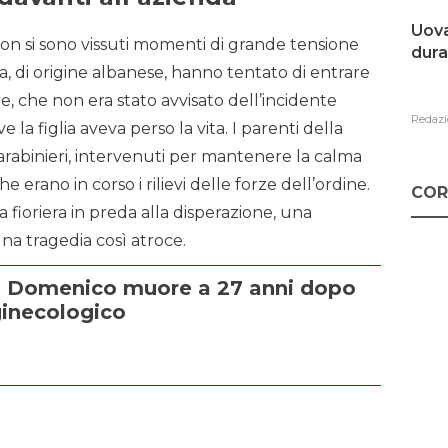
Uova
con si sono vissuti momenti di grande tensione
dura
ma, di origine albanese, hanno tentato di entrare
dre, che non era stato avvisato dell’incidente
Redazi
la figlia aveva perso la vita. I parenti della
arabinieri, intervenuti per mantenere la calma
he erano in corso i rilievi delle forze dell’ordine.
COR
a fioriera in preda alla disperazione, una
na tragedia così atroce.
Di Domenico muore a 27 anni dopo
ginecologico