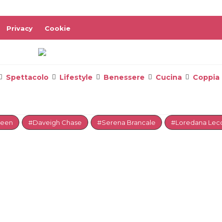
Privacy
Cookie
Spettacolo
Lifestyle
Benessere
Cucina
Coppia
reen
#Daveigh Chase
#Serena Brancale
#Loredana Lecc