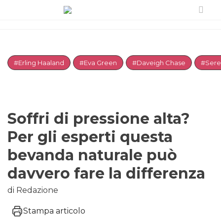
#Erling Haaland
#Eva Green
#Daveigh Chase
#Sere
Soffri di pressione alta?
Per gli esperti questa
bevanda naturale può
davvero fare la differenza
di Redazione
Stampa articolo