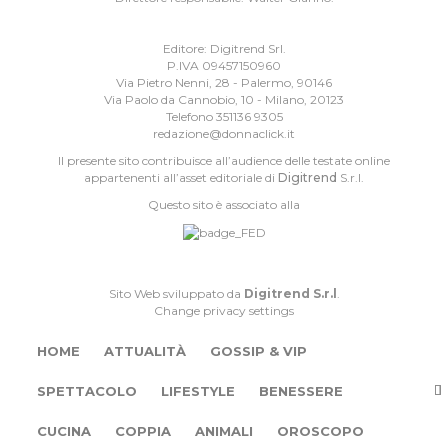
Editore: Digitrend Srl.
P.IVA 09457150960
Via Pietro Nenni, 28 - Palermo, 90146
Via Paolo da Cannobio, 10 - Milano, 20123
Telefono 351136 9305
redazione@donnaclick.it
Il presente sito contribuisce all’audience delle testate online
appartenenti all’asset editoriale di
Digitrend
S.r.l.
Questo sito è associato alla
Sito Web sviluppato da
Digitrend S.r.l
.
Change privacy settings
HOME
ATTUALITÀ
GOSSIP & VIP
SPETTACOLO
LIFESTYLE
BENESSERE
CUCINA
COPPIA
ANIMALI
OROSCOPO