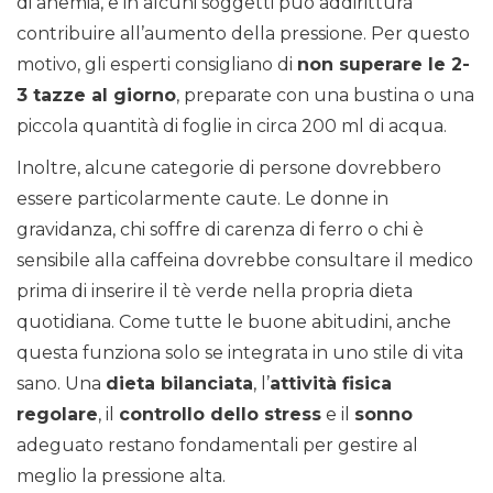
di anemia, e in alcuni soggetti può addirittura
contribuire all’aumento della pressione. Per questo
motivo, gli esperti consigliano di
non superare le 2-
3 tazze al giorno
, preparate con una bustina o una
piccola quantità di foglie in circa 200 ml di acqua.
Inoltre, alcune categorie di persone dovrebbero
essere particolarmente caute. Le donne in
gravidanza, chi soffre di carenza di ferro o chi è
sensibile alla caffeina dovrebbe consultare il medico
prima di inserire il tè verde nella propria dieta
quotidiana. Come tutte le buone abitudini, anche
questa funziona solo se integrata in uno stile di vita
sano. Una
dieta bilanciata
, l’
attività fisica
regolare
, il
controllo dello stress
e il
sonno
adeguato restano fondamentali per gestire al
meglio la pressione alta.