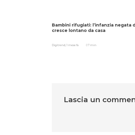
Bambini rifugiati: l’infanzia negata d
cresce lontano da casa
Digitrend,
1 mese fa
7 min
Lascia un comme