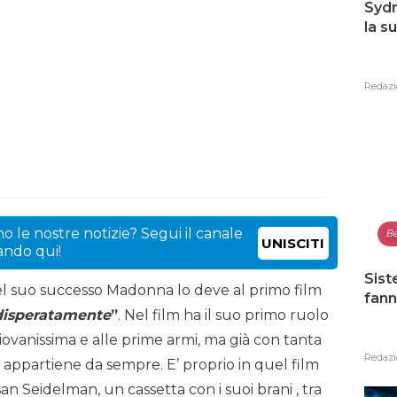
Sydn
la s
Redazi
o le nostre notizie? Segui il canale
Be
UNISCITI
cando qui!
Sist
el suo successo Madonna lo deve al primo film
fann
disperatamente
”
. Nel film ha il suo primo ruolo
iovanissima e alle prime armi, ma già con tanta
Redazi
e appartiene da sempre. E’ proprio in quel film
n Seidelman, un cassetta con i suoi brani , tra