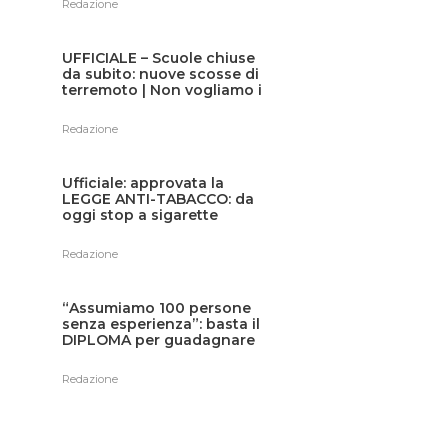
Redazione
UFFICIALE – Scuole chiuse
da subito: nuove scosse di
terremoto | Non vogliamo i
nostri figli sotto le macerie
Redazione
Ufficiale: approvata la
LEGGE ANTI-TABACCO: da
oggi stop a sigarette
classiche e svapo, anche in
terrazza e all’aperto: il
Redazione
divieto è totale
“Assumiamo 100 persone
senza esperienza”: basta il
DIPLOMA per guadagnare
fino a 3.300€ al mese,
ricerca aperta in tutta Italia
Redazione