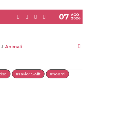
07
AGO
2026
Animali
iso
#Taylor Swift
#noemi