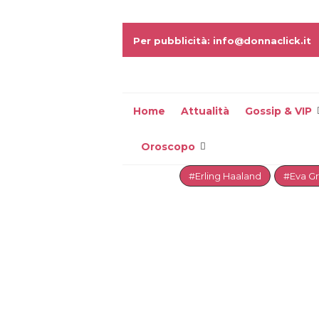
Per pubblicità: info@donnaclick.it
Home
Attualità
Gossip & VIP
Oroscopo
#Erling Haaland
#Eva G