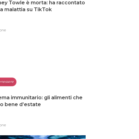
ey Towle è morta: ha raccontato
ua malattia su TikTok
one
nessere
ema immunitario: gli alimenti che
o bene d’estate
one