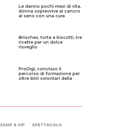
Le danno pochi mesi di vita,
donna sopravvive al cancro
al seno con una cura
sperimentale
Brioches, torta e biscotti, tre
ricette per un dolce
risveglio
ProDigi, concluso il
percorso di formazione per
oltre 600 volontari della
Protezione civile siciliana
OSSIP & VIP
SPETTACOLO