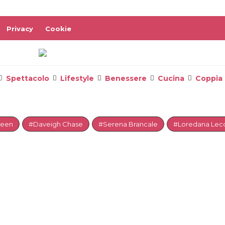
Privacy
Cookie
Spettacolo
Lifestyle
Benessere
Cucina
Coppia
reen
#Daveigh Chase
#Serena Brancale
#Loredana Lecc