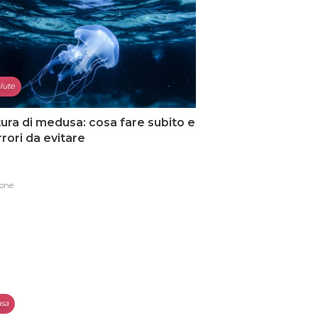
lute
ura di medusa: cosa fare subito e
errori da evitare
one
sa