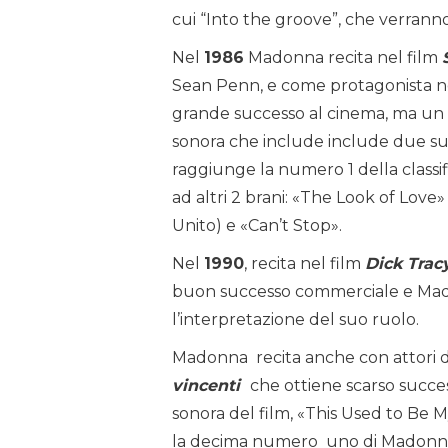
cui “Into the groove”, che verranno
Nel
1986
Madonna recita nel film
Sean Penn, e come protagonista 
grande successo al cinema, ma un 
sonora che include include due su
raggiunge la numero 1 della classi
ad altri 2 brani: «The Look of Lov
Unito) e «Can’t Stop».
Nel
1990
, recita nel film
Dick Trac
buon successo commerciale e Madon
l’interpretazione del suo ruolo.
Madonna recita anche con attori d
vincenti
che ottiene scarso succe
sonora del film, «This Used to Be 
la decima numero uno di Madonna ne