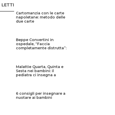
Ù LETTI
Cartomanzia con le carte
napoletane: metodo delle
due carte
Beppe Convertini in
ospedale, “Faccia
completamente distrutta”:
cos’è successo?
Malattie Quarta, Quinta e
Sesta nei bambini: il
pediatra ci insegna a
riconoscerle
6 consigli per insegnare a
nuotare ai bambini