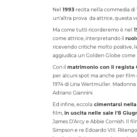
Nel
1993
recita nella commedia d
un’altra prova da attrice, questa 
Ma come tutti ricorderemo è nel
1
come attrice, interpretando il
ruol
ricevendo critiche molto positive, l
aggiudica un Golden Globe come mi
Con il
matrimonio con il regista 
per alcuni spot ma anche per film
1974 di Lina Wertmüller. Madonna r
Adriano Giannini.
Ed infine, eccola
cimentarsi nella
film,
in uscita nelle sale l’8 Giug
James D’Arcy e Abbie Cornish. Il fi
Simpson e re Edoardo VIII. Ritengo