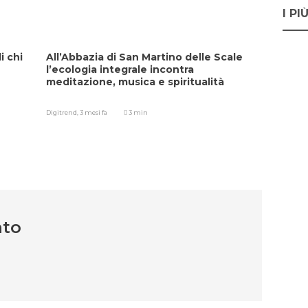
I PI
i chi
All’Abbazia di San Martino delle Scale
l’ecologia integrale incontra
meditazione, musica e spiritualità
Digitrend,
3 mesi fa
3 min
nto