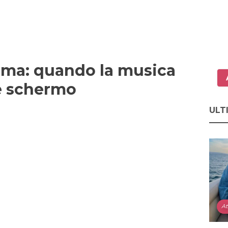
ema: quando la musica
de schermo
ULT
At