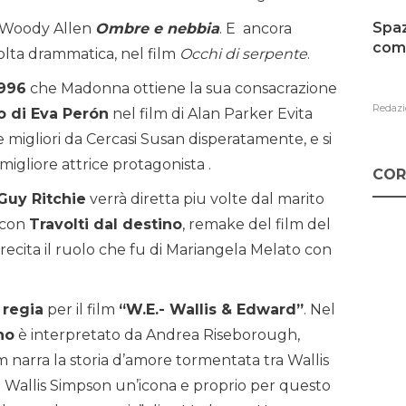
Spaz
i Woody Allen
Ombre e nebbia
. E ancora
como
volta drammatica, nel film
Occhi di serpente
.
996
che Madonna ottiene la sua consacrazione
Redazi
o di Eva Perón
nel film di Alan Parker Evita
e migliori da Cercasi Susan disperatamente, e si
gliore attrice protagonista .
COR
Guy Ritchie
verrà diretta piu volte dal marito
 con
Travolti dal destino
, remake del film del
ecita il ruolo che fu di Mariangela Melato con
 regia
per il film
“W.E.- Wallis & Edward”
. Nel
no
è interpretato da Andrea Riseborough,
lm narra la storia d’amore tormentata tra Wallis
 Wallis Simpson un’icona e proprio per questo