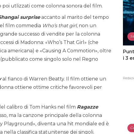
 poi utlizzati come colonna sonora del film.
Shangai surprise
accanto al marito del tempo
nel film commedia
Who’s that girl
, non un
grande successo di vendite per la colonna
Sa
ccessi di Madonna: «Who’s That Girl» (che
fica americana) e «Causing A Commotion», oltre
Punt
i 3 
e» (pubblicato come singolo solo nel Regno
Redazi
y
al fianco di Warren Beatty. Il film ottiene un
na ottiene ottime critiche favorevoli per
el calibro di Tom Hanks nel film
Ragazze
sso, ma la canzone principale della colonna
My Playground», diventa una hit mondiale ed è
Ca
lla classifica statunitense dei singoli.