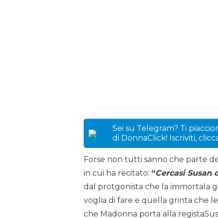
Sei su Telegram? Ti piaccion
di DonnaClick! Iscriviti, clic
Forse non tutti sanno che parte d
in cui ha recitato:
“
Cercasi Susan 
dal protgonista che la immortala g
voglia di fare e quella grinta che l
che Madonna porta alla registaSusa