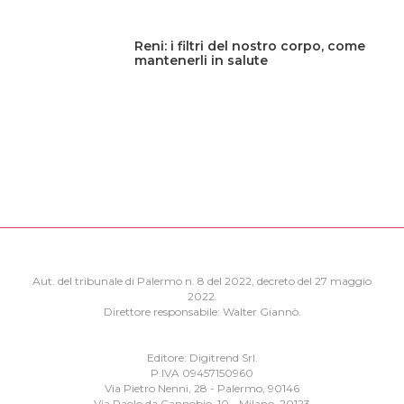
Reni: i filtri del nostro corpo, come
mantenerli in salute
Aut. del tribunale di Palermo n. 8 del 2022, decreto del 27 maggio
2022.
Direttore responsabile: Walter Giannò.
Editore: Digitrend Srl.
P.IVA 09457150960
Via Pietro Nenni, 28 - Palermo, 90146
Via Paolo da Cannobio, 10 - Milano, 20123