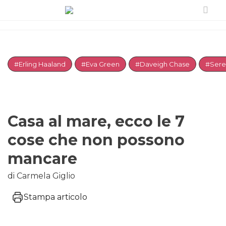
#Erling Haaland
#Eva Green
#Daveigh Chase
#Sere
Casa al mare, ecco le 7
cose che non possono
mancare
di Carmela Giglio
Stampa articolo