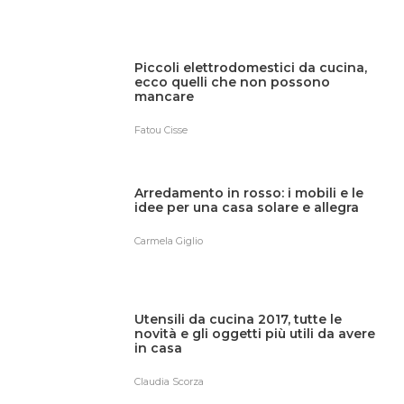
Piccoli elettrodomestici da cucina,
ecco quelli che non possono
mancare
Fatou Cisse
Arredamento in rosso: i mobili e le
idee per una casa solare e allegra
Carmela Giglio
Utensili da cucina 2017, tutte le
novità e gli oggetti più utili da avere
in casa
Claudia Scorza