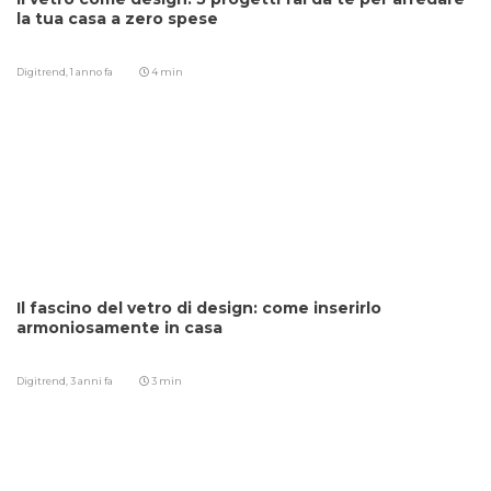
la tua casa a zero spese
Digitrend,
1 anno fa
4 min
Il fascino del vetro di design: come inserirlo
armoniosamente in casa
Digitrend,
3 anni fa
3 min